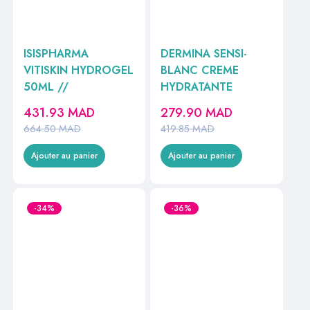
ISISPHARMA
DERMINA SENSI-
VITISKIN HYDROGEL
BLANC CREME
50ML //
HYDRATANTE
431.93
MAD
279.90
MAD
664.50
MAD
419.85
MAD
Ajouter au panier
Ajouter au panier
-34%
-36%