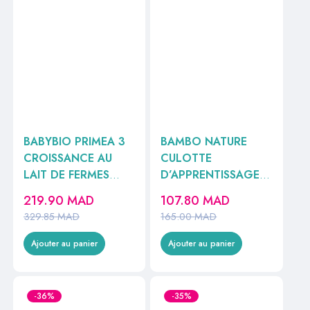
BABYBIO PRIMEA 3
BAMBO NATURE
CROISSANCE AU
CULOTTE
LAIT DE FERMES
D’APPRENTISSAGE
FRANCAISES DE
T5 12-18KG 19
219.90
MAD
107.80
MAD
10MOIS -3
UNITES
329.85
MAD
165.00
MAD
ANS800G
Ajouter au panier
Ajouter au panier
-36%
-35%