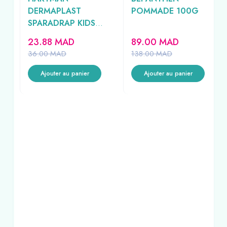
ET
DERMAPLAST
POMMADE 100G
SPARADRAP KIDS
L
20UNITES
23.88
MAD
89.00
MAD
36.00
MAD
138.00
MAD
Ajouter au panier
Ajouter au panier