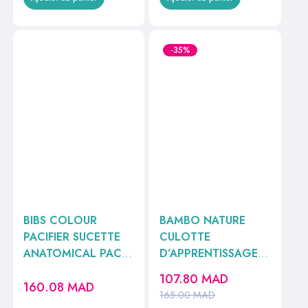
-35%
BIBS COLOUR
BAMBO NATURE
PACIFIER SUCETTE
CULOTTE
ANATOMICAL PACK
D’APPRENTISSAGE
DE 2 IVOIRE ET
T4 7-14KG 20
107.80
MAD
160.08
MAD
BLUSH 6M+
UNITES //
165.00
MAD
REF2211417