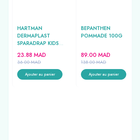
HARTMAN
BEPANTHEN
ET
DERMAPLAST
POMMADE 100G
SPARADRAP KIDS
L
20UNITES
23.88
MAD
89.00
MAD
36.00
MAD
138.00
MAD
Ajouter au panier
Ajouter au panier