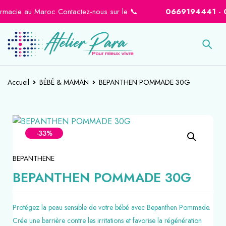
acie au Maroc Contactez-nous sur le 📞
0669194441
-
0664
Accueil
BÉBÉ & MAMAN
BEPANTHEN POMMADE 30G
-33%
BEPANTHENE
BEPANTHEN POMMADE 30G
Protégez la peau sensible de votre bébé avec Bepanthen Pommade.
Crée une barrière contre les irritations et favorise la régénération