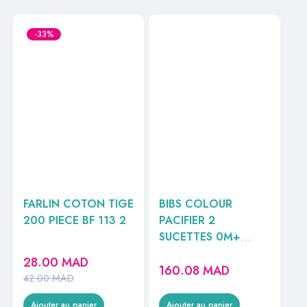
-33%
FARLIN COTON TIGE
BIBS COLOUR
200 PIECE BF 113 2
PACIFIER 2
SUCETTES 0M+
RONDE NUIT BABY
28.00
MAD
160.08
MAD
BLUE / IRON GLOW
42.00
MAD
REF110266
Ajouter au panier
Ajouter au panier