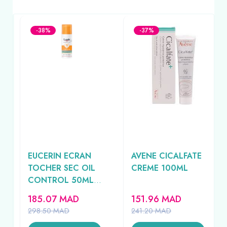
-38%
-37%
EUCERIN ECRAN
AVENE CICALFATE
ML
TOCHER SEC OIL
CREME 100ML
CONTROL 50ML
REF69767
185.07
MAD
151.96
MAD
298.50
MAD
241.20
MAD