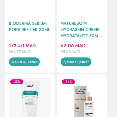
BIODERMA SEBIUM
NATURESOIN
PORE REFINER 30ML
HYDRASKIN CREME
HYDRATANTE 50ML
//
173.40
MAD
62.06
MAD
266.77
MAD
95.00
MAD
Ajouter au panier
Ajouter au panier
-35%
-34%