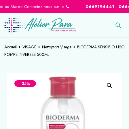
 au Maroc Contactez-nous sur le 📞
0669194441
-
066460
Accueil
VISAGE
Nettoyants Visage
BIODERMA SENSIBIO H2O
POMPE INVERSEE 500ML
-35%