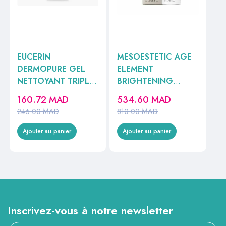
EUCERIN
MESOESTETIC AGE
DERMOPURE GEL
ELEMENT
NETTOYANT TRIPLE
BRIGHTENING
ACTION 150ML
CONCENTRATE
160.72
MAD
534.60
MAD
REF63833
30ML
246.00
MAD
810.00
MAD
Ajouter au panier
Ajouter au panier
Inscrivez-vous à notre newsletter