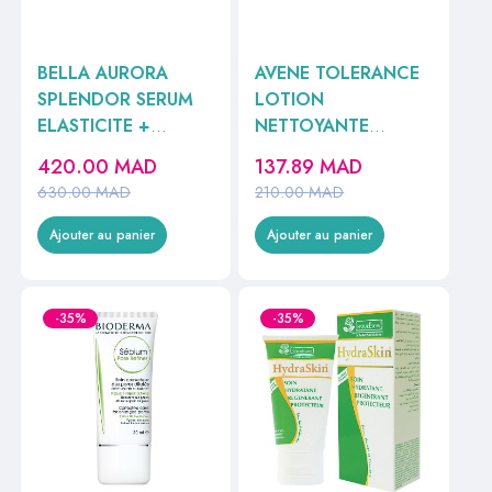
BELLA AURORA
AVENE TOLERANCE
SPLENDOR SERUM
LOTION
ELASTICITE +
NETTOYANTE
FERMETE 30ML
GELEFIEE 200ML
420.00
MAD
137.89
MAD
630.00
MAD
210.00
MAD
Ajouter au panier
Ajouter au panier
-35%
-35%