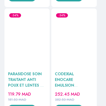
-34%
-34%
PARASIDOSE SOIN
CODEXIAL
TRAITANT ANTI
ENOCARE
POUX ET LENTES +
EMULSION
PEIGNE OFFERT
RELIPIDANTE 400ML
119.79
MAD
252.45
MAD
200ML
181.50
MAD
382.50
MAD