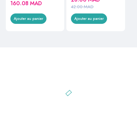
160.08
MAD
BLUSH 6M+
42.00
MAD
REF2211417
Ajouter au panier
Ajouter au panier