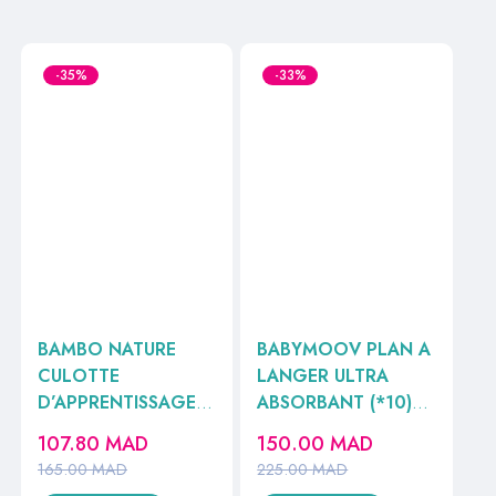
-35%
-33%
BAMBO NATURE
BABYMOOV PLAN A
CULOTTE
LANGER ULTRA
D’APPRENTISSAGE
ABSORBANT (*10)
T4 7-14KG 20
REF432201 //
107.80
MAD
150.00
MAD
UNITES //
165.00
MAD
225.00
MAD