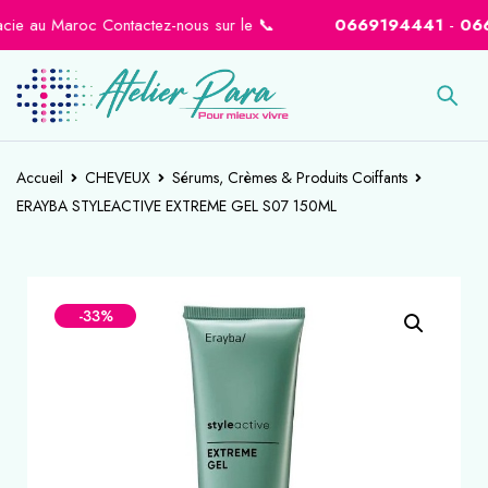
 au Maroc Contactez-nous sur le 📞
0669194441
-
066460
Accueil
CHEVEUX
Sérums, Crèmes & Produits Coiffants
ERAYBA STYLEACTIVE EXTREME GEL S07 150ML
-33%