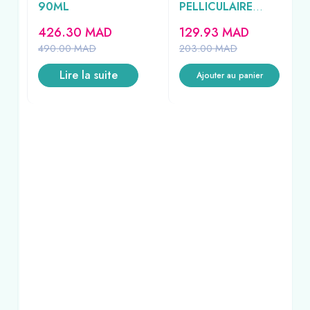
90ML
PELLICULAIRE
CHEVEUX SECS
426.30
MAD
129.93
MAD
200ML
490.00
MAD
203.00
MAD
Lire la suite
Ajouter au panier