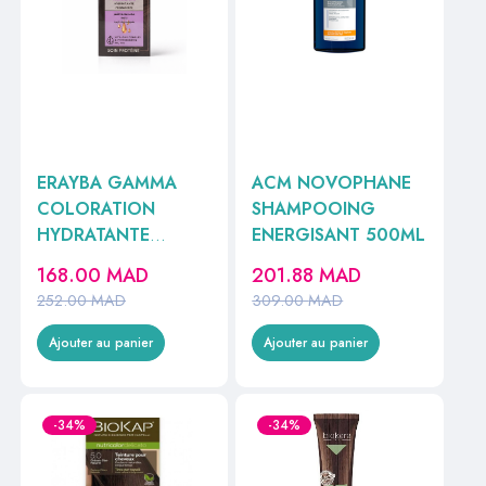
ERAYBA GAMMA
ACM NOVOPHANE
COLORATION
SHAMPOOING
HYDRATANTE
ENERGISANT 500ML
PERMANENTE
168.00
MAD
201.88
MAD
N°7/12 BLOND
252.00
MAD
309.00
MAD
CENDRE IRISE
150ML
Ajouter au panier
Ajouter au panier
-34%
-34%