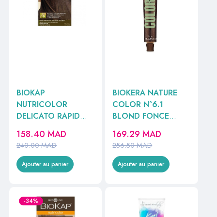
BIOKAP
BIOKERA NATURE
NUTRICOLOR
COLOR N°6.1
DELICATO RAPID
BLOND FONCE
N°5.0 CHATAIN
CENDRE
158.40
MAD
169.29
MAD
CLAIR NATUREL
240.00
MAD
256.50
MAD
140ML
Ajouter au panier
Ajouter au panier
-34%