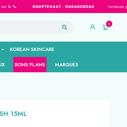
 📞
0669194441
-
0664608066
Livraison gratuite sur Casab
0
KOREAN SKINCARE
UX
BONS PLANS
MARQUES
SH 15ML