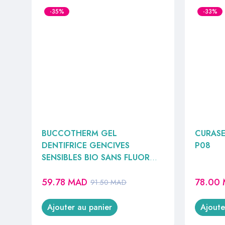
-35%
-33%
BUCCOTHERM GEL
CURASE
DENTIFRICE GENCIVES
P08
SENSIBLES BIO SANS FLUOR
75ML
59.78
MAD
78.00
91.50
MAD
Ajouter au panier
Ajoute