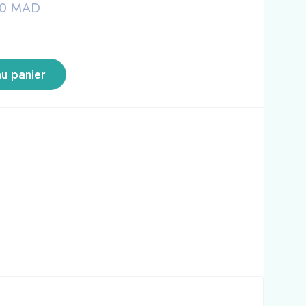
50
MAD
au panier