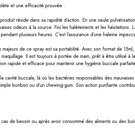
ète et une efficacité prouvée :
produit réside dans sa rapidité d’action. En une seule pulvérisa
aises odeurs à la source. Fini les halètements et les hésitations. 
endant plusieurs heures. C’est l’assurance d’une haleine impecc
s majeurs de ce spray est sa portabilité. Avec son format de 15ml,
maquillage. Il est toujours à portée de main, prêt à être utilisé à
tion rapide et efficace pour maintenir une hygiène buccale parfa
s la cavité buccale, là où les bactéries responsables des mauvaise
 simple bonbon ou d’un chewing-gum. Son action purifiante contribu
n cas de besoin ou après avoir consommé des aliments ou des boiss