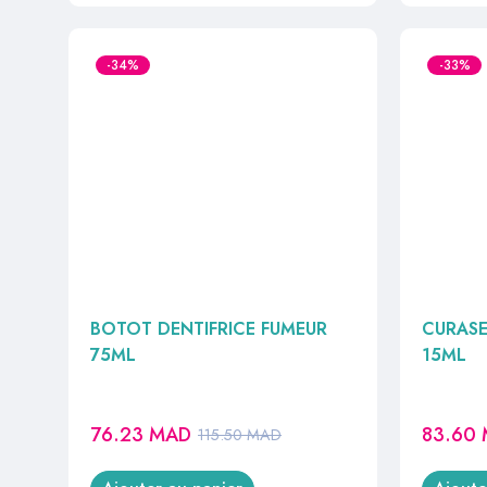
-34%
-33%
BOTOT DENTIFRICE FUMEUR
CURASE
75ML
15ML
76.23
MAD
83.60
115.50
MAD