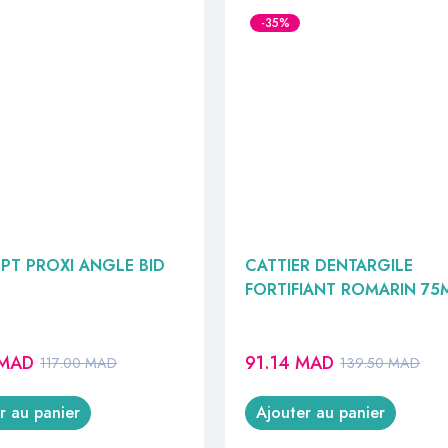
-35%
PT PROXI ANGLE BID
CATTIER DENTARGILE
FORTIFIANT ROMARIN 75
MAD
91.14
MAD
117.00
MAD
139.50
MAD
r au panier
Ajouter au panier