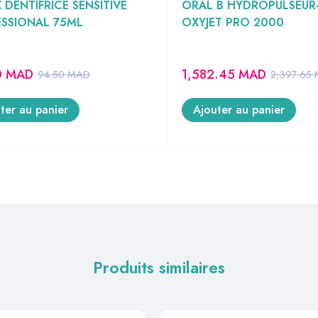
 DENTIFRICE SENSITIVE
ORAL B HYDROPULSEUR
SSIONAL 75ML
OXYJET PRO 2000
0
MAD
1,582.45
MAD
94.50
MAD
2,397.65
ter au panier
Ajouter au panier
Produits similaires