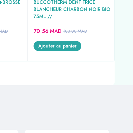
+BROSSE
BUCCOTHERM DENTIFRICE
GUM
BLANCHEUR CHARBON NOIR BIO
FRA
75ML //
REF
70.56
MAD
72
MAD
108.00
MAD
Ajouter au panier
A