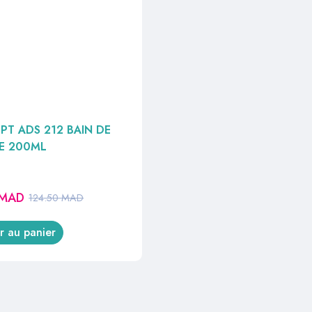
PT ADS 212 BAIN DE
E 200ML
MAD
124.50
MAD
r au panier