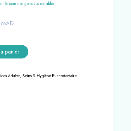
our le soin des gencives sensibles.
0
MAD
au panier
rices Adultes
,
Soins & Hygiène Buccodentaire