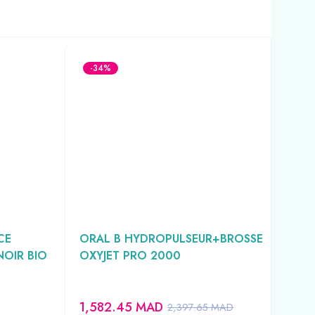
-34%
-3
CE
ORAL B HYDROPULSEUR+BROSSE
GUM
OIR BIO
OXYJET PRO 2000
FRA
REF
1,582.45
MAD
72
2,397.65
MAD