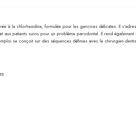
uorée à la chlorhexidine, formulée pour les gencives délicates. Il s’ad
t aux patients suivis pour un problème parodontal. Il rend également 
mploi se conçoit sur des séquences définies avec le chirurgien-dentis
es