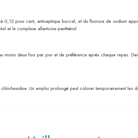
à 0,12 pour cent, antiseptique buccal, et du fluorure de sodium appo
tol et le complexe allantoïne-panthénol.
au moins deux fois par jour et de préférence après chaque repas. Dema
a chlorhexidine. Un emploi prolongé peut colorer temporairement les de