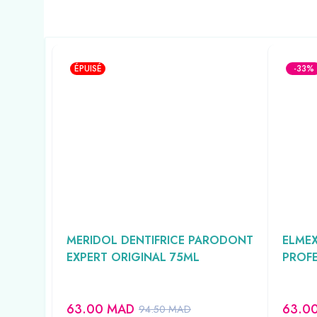
ÉPUISÉ
-33%
R PATE
MERIDOL DENTIFRICE PARODONT
ELMEX
EXPERT ORIGINAL 75ML
PROFE
63.00
MAD
63.0
94.50
MAD