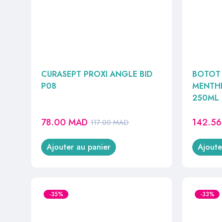
CURASEPT PROXI ANGLE BID
BOTOT 
P08
MENTHE
250ML 
78.00
MAD
142.5
117.00
MAD
Ajouter au panier
Ajoute
-35%
-33%