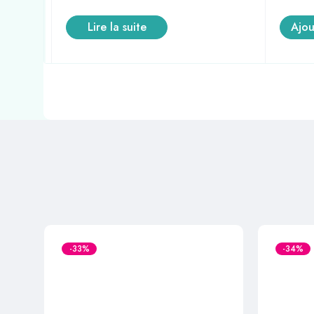
Lire la suite
Ajou
-33%
-34%