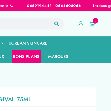

0669194441
-
0664608066
Livraison gratuite sur Casabla
0
KOREAN SKINCARE
UX
BONS PLANS
MARQUES
GIVAL 75ML