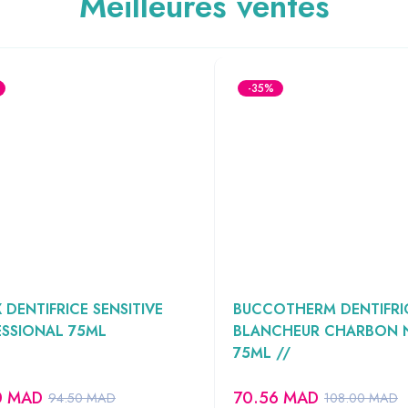
Meilleures ventes
-35%
 DENTIFRICE SENSITIVE
BUCCOTHERM DENTIFRI
SSIONAL 75ML
BLANCHEUR CHARBON N
75ML //
0
MAD
70.56
MAD
94.50
MAD
108.00
MAD