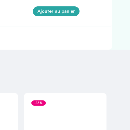
Ajouter au panier
A
-35%