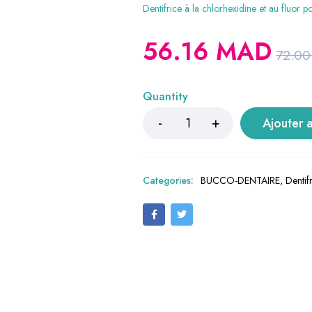
Dentifrice à la chlorhexidine et au fluor p
56.16
MAD
72.0
Quantity
Ajouter 
Categories:
BUCCO-DENTAIRE
,
Dentif