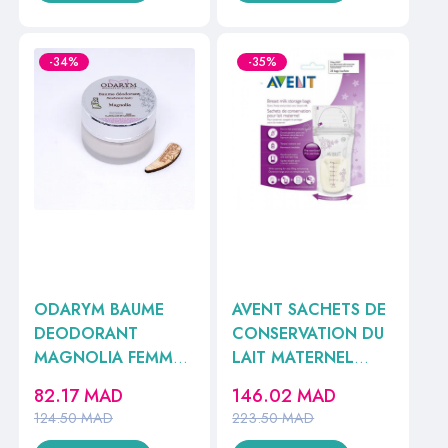
-34%
-35%
ODARYM BAUME
AVENT SACHETS DE
DEODORANT
CONSERVATION DU
MAGNOLIA FEMME
LAIT MATERNEL
ENCEINTES 30ML
SCF603/25
82.17
MAD
146.02
MAD
124.50
MAD
223.50
MAD