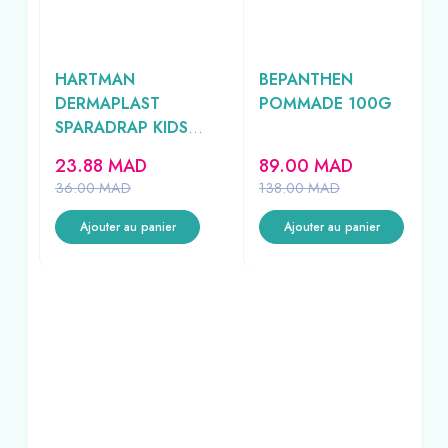
HARTMAN
BEPANTHEN
ET
DERMAPLAST
POMMADE 100G
SPARADRAP KIDS
L
20UNITES
23.88
MAD
89.00
MAD
36.00
MAD
138.00
MAD
Ajouter au panier
Ajouter au panier