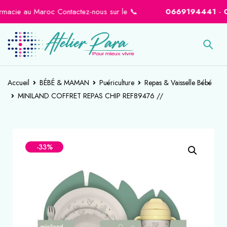
cie au Maroc Contactez-nous sur le 📞
0669194441
-
0664
Accueil
BÉBÉ & MAMAN
Puériculture
Repas & Vaisselle Bébé
MINILAND COFFRET REPAS CHIP REF89476 //
-33%