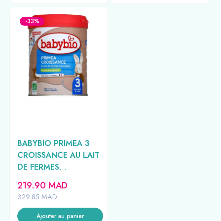
-33%
BABYBIO PRIMEA 3
CROISSANCE AU LAIT
DE FERMES
FRANCAISES DE
219.90
MAD
10MOIS -3 ANS800G
329.85
MAD
Ajouter au panier