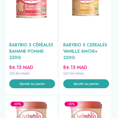
BABYBIO 5 CÉRÉALES
BABYBIO 5 CEREALES
BANANE POMME
VANILLE 6MOIS+
220G
220G
84.15
MAD
84.15
MAD
127.50
MAD
127.50
MAD
Ajouter au panier
Ajouter au panier
-35%
-35%