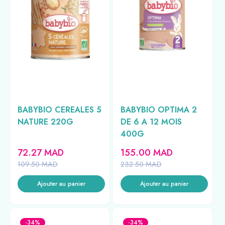
BABYBIO CEREALES 5
BABYBIO OPTIMA 2
NATURE 220G
DE 6 A 12 MOIS
400G
72.27
MAD
155.00
MAD
109.50
MAD
232.50
MAD
Ajouter au panier
Ajouter au panier
-34%
-34%