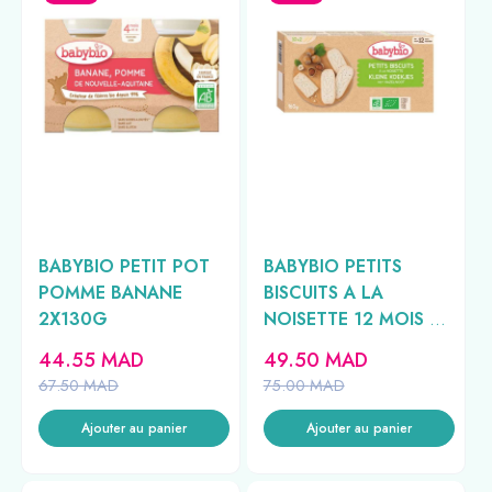
BABYBIO PETIT POT
BABYBIO PETITS
POMME BANANE
BISCUITS A LA
2X130G
NOISETTE 12 MOIS +
10X2 //
44.55
MAD
49.50
MAD
67.50
MAD
75.00
MAD
Ajouter au panier
Ajouter au panier