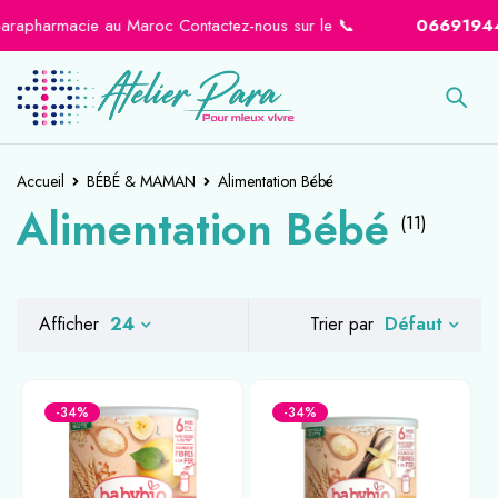
pharmacie au Maroc Contactez-nous sur le 📞
0669194441
Accueil
BÉBÉ & MAMAN
Alimentation Bébé
Alimentation Bébé
(11)
Défaut
Afficher
24
Trier par
-34%
-34%