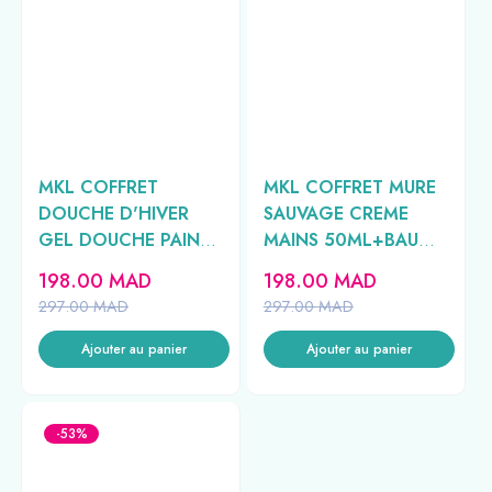
MKL COFFRET
MKL COFFRET MURE
DOUCHE D'HIVER
SAUVAGE CREME
GEL DOUCHE PAIN
MAINS 50ML+BAUME
D'EPICES
A LEVRES GEL
198.00
MAD
198.00
MAD
100ML+GEL
DOUCHE 100ML
297.00
MAD
297.00
MAD
DOUCHE CANNELLE
ORANGE
Ajouter au panier
Ajouter au panier
100ML+GEL
DOUCHE MURE
SAUVAGE 100ML
-53%