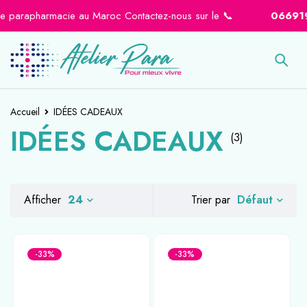
e parapharmacie au Maroc Contactez-nous sur le 📞
0669194
Accueil
IDÉES CADEAUX
IDÉES CADEAUX
(3)
Défaut
Afficher
24
Trier par
-33%
-33%