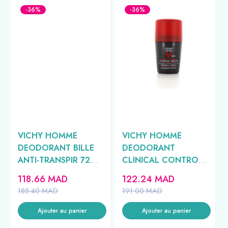
-36%
-36%
VICHY HOMME
VICHY HOMME
DEODORANT BILLE
DEODORANT
ANTI-TRANSPIR 72H
CLINICAL CONTROL
50ML
96H 50ML
118.66
MAD
122.24
MAD
185.40
MAD
191.00
MAD
Ajouter au panier
Ajouter au panier