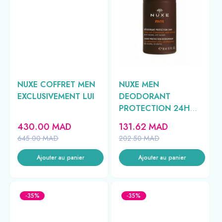
NUXE COFFRET MEN
NUXE MEN
EXCLUSIVEMENT LUI
DEODORANT
PROTECTION 24H
50ML
430.00
MAD
131.62
MAD
645.00
MAD
202.50
MAD
Ajouter au panier
Ajouter au panier
-35%
-35%