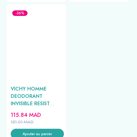
-36%
VICHY HOMME
DEODORANT
INVISIBLE RESIST
DERMO
115.84
MAD
DETRANSPIRANT 72H
181.01
MAD
50ML
Ajouter au panier