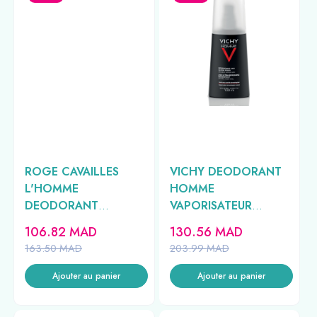
ROGE CAVAILLES
VICHY DEODORANT
L'HOMME
HOMME
DEODORANT
VAPORISATEUR
FRAÎCHEUR 48H
ULTRA FRAIS 24H
106.82
MAD
130.56
MAD
50ML
PEAU SENSIBLE
163.50
MAD
203.99
MAD
100ML
Ajouter au panier
Ajouter au panier