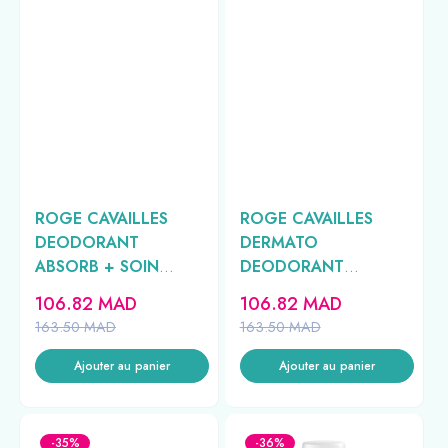
ROGE CAVAILLES
ROGE CAVAILLES
DEODORANT
DERMATO
ABSORB + SOIN
DEODORANT
REGULATEUR
HOMME SPRAY 48H
106.82
MAD
106.82
MAD
ROLLON HOMME
150ML
163.50
MAD
163.50
MAD
50ML
Ajouter au panier
Ajouter au panier
-35%
-36%