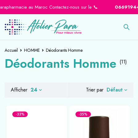
apharmacie au Maroc Contactez-nous sur le 📞
0669194441
Accueil
HOMME
Déodorants Homme
Déodorants Homme
(11)
Défaut
Afficher
24
Trier par
-33%
-35%