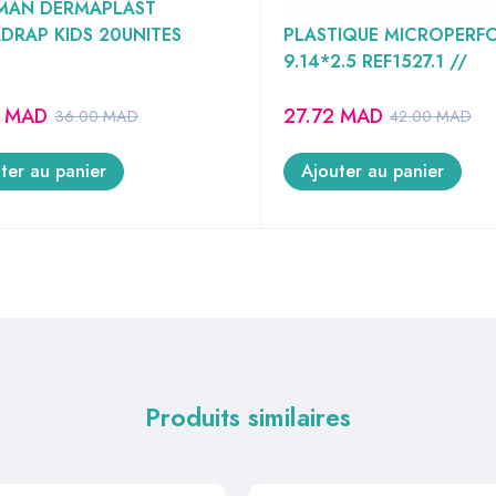
MAN DERMAPLAST
3M TRANSPORE SPARAD
DRAP KIDS 20UNITES
PLASTIQUE MICROPERF
9.14*2.5 REF1527.1 //
8
MAD
27.72
MAD
36.00
MAD
42.00
MAD
ter au panier
Ajouter au panier
Produits similaires