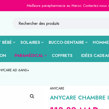
Meilleure parapharmacie au Maroc Contactez-nous sur le 📞
 BÉBÉ
SOLAIRES
BUCCO-DENTAIRE
HOMME
ION
PARAMÉDICAL
COFFRETS
IDÉES CADEA
NYCARE AD 6ANS+
ANYCARE
ANYCARE CHAMBRE 