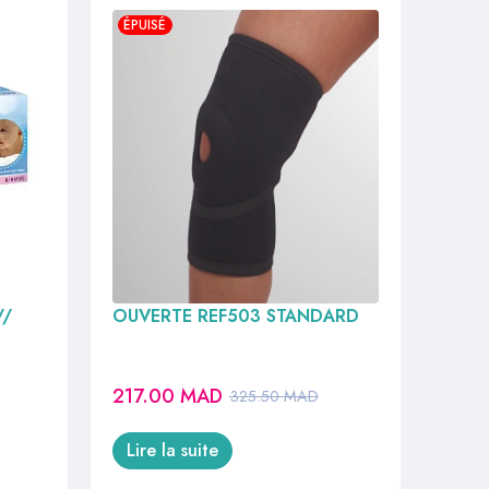
ÉPUISÉ
BERGER GENOUILLER SIMPLE
//
OUVERTE REF503 STANDARD
217.00
MAD
325.50
MAD
Lire la suite