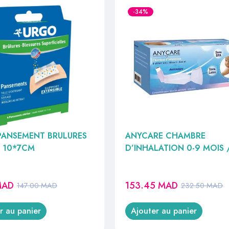
-34%
PANSEMENT BRULURES
ANYCARE CHAMBRE
E 10*7CM
D’INHALATION 0-9 MOIS 
MAD
153.45
MAD
147.00
MAD
232.50
MAD
r au panier
Ajouter au panier