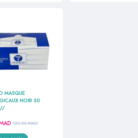
O MASQUE
GICAUX NOIR 50
//
MAD
120.00
MAD