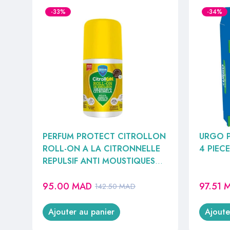
-33%
-34%
PERFUM PROTECT CITROLLON
URGO 
ROLL-ON A LA CITRONNELLE
4 PIEC
REPULSIF ANTI MOUSTIQUES
APAISANT 75ML
95.00
MAD
97.51
142.50
MAD
Ajouter au panier
Ajoute