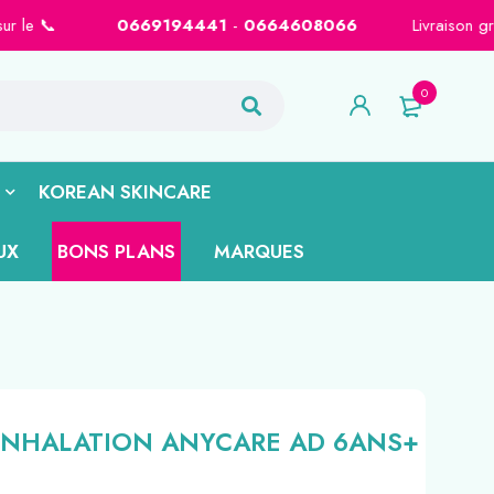
0669194441
-
0664608066
Livraison gratuite sur Casablan
0
KOREAN SKINCARE
UX
BONS PLANS
MARQUES
INHALATION ANYCARE AD 6ANS+