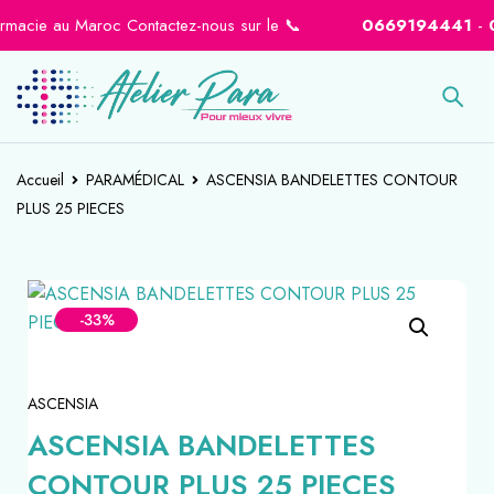
acie au Maroc Contactez-nous sur le 📞
0669194441
-
0664
Accueil
PARAMÉDICAL
ASCENSIA BANDELETTES CONTOUR
PLUS 25 PIECES
-33%
ASCENSIA
ASCENSIA BANDELETTES
CONTOUR PLUS 25 PIECES