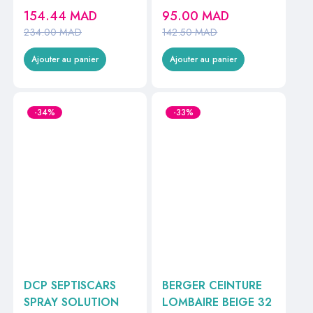
SPRAY JET FORT
CITRONNELLE
154.44
MAD
95.00
MAD
100ML //
REPULSIF ANTI
234.00
MAD
142.50
MAD
MOUSTIQUES
APAISANT 75ML
Ajouter au panier
Ajouter au panier
-34%
-33%
DCP SEPTISCARS
BERGER CEINTURE
SPRAY SOLUTION
LOMBAIRE BEIGE 32