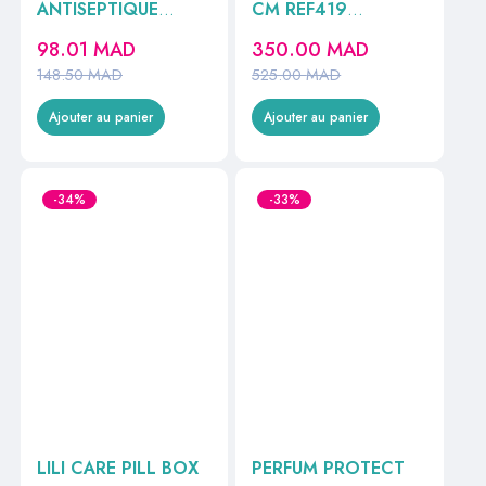
ANTISEPTIQUE
CM REF419
125ML //
STANDARD
98.01
MAD
350.00
MAD
148.50
MAD
525.00
MAD
Ajouter au panier
Ajouter au panier
-34%
-33%
LILI CARE PILL BOX
PERFUM PROTECT