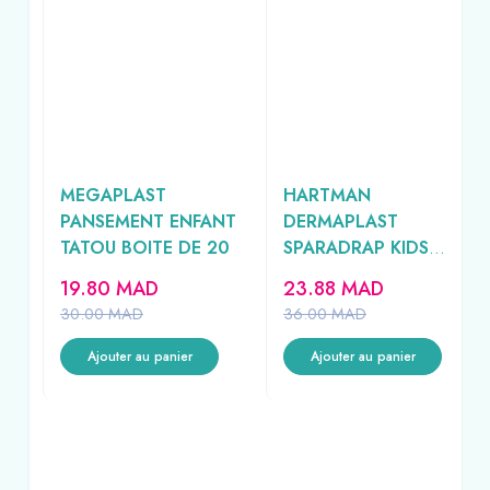
M
MEGAPLAST
HARTMAN
CM
PANSEMENT ENFANT
DERMAPLAST
TATOU BOITE DE 20
SPARADRAP KIDS
20UNITES
19.80
MAD
23.88
MAD
AD
30.00
MAD
36.00
MAD
Ajouter au panier
Ajouter au panier