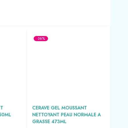
-36%
-3
NT
CERAVE GEL MOUSSANT
LA 
 50ML
NETTOYANT PEAU NORMALE A
BAU
GRASSE 473ML
FRA