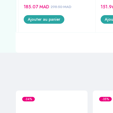
185.07
MAD
151.
298.50
MAD
Ajouter au panier
Ajou
-34%
-35%