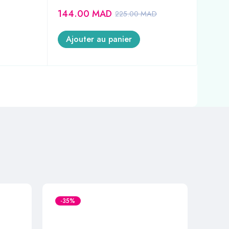
144.00
MAD
17
225.00
MAD
Ajouter au panier
A
-35%