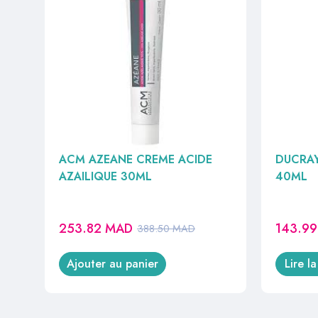
ACM AZEANE CREME ACIDE
DUCRAY
AZAILIQUE 30ML
40ML
253.82
MAD
143.9
388.50
MAD
Ajouter au panier
Lire la