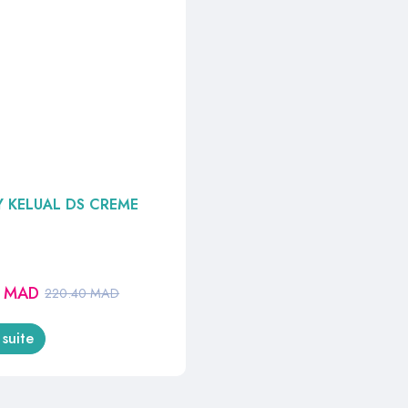
 KELUAL DS CREME
9
MAD
220.40
MAD
 suite