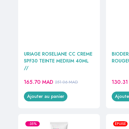
URIAGE ROSELIANE CC CREME
BIODER
SPF30 TEINTE MEDIUM 40ML
ROUGE
//
165.70
MAD
130.3
251.06
MAD
Ajouter au panier
Ajoute
-35%
ÉPUISÉ