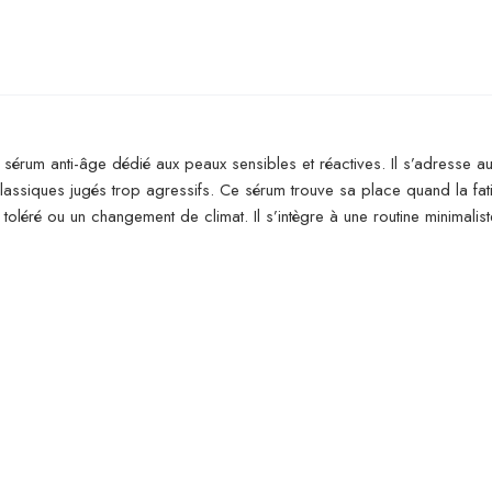
érum anti-âge dédié aux peaux sensibles et réactives. Il s’adresse aux
ge classiques jugés trop agressifs. Ce sérum trouve sa place quand la 
 toléré ou un changement de climat. Il s’intègre à une routine minimalis