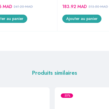
96
MAD
183.92
MAD
241.20
MAD
313.50
MAD
ter au panier
Ajouter au panier
Produits similaires
-35%