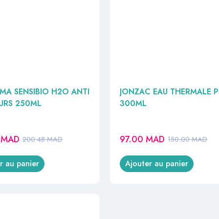
MA SENSIBIO H2O ANTI
JONZAC EAU THERMALE P
URS 250ML
300ML
1
MAD
97.00
MAD
200.48
MAD
150.00
MAD
r au panier
Ajouter au panier