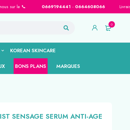
e 📞
0669194441
-
0664608066
Livraison gratuite sur Cas
0
KOREAN SKINCARE
UX
BONS PLANS
MARQUES
SIST SENSAGE SERUM ANTI-AGE