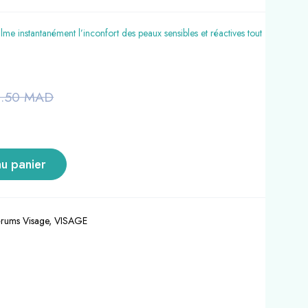
me instantanément l’inconfort des peaux sensibles et réactives tout
2.50
MAD
au panier
rums Visage
,
VISAGE