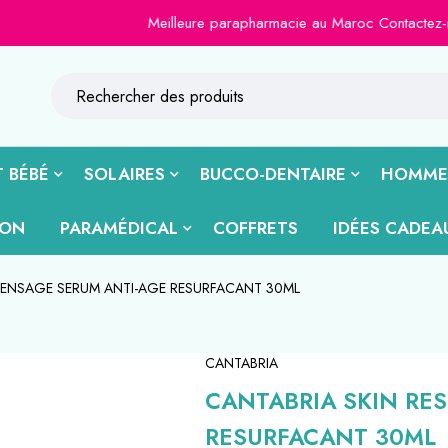
Meilleure parapharmacie au Maroc Contactez-nous sur l
 BÉBÉ
SOLAIRES
BUCCO-DENTAIRE
HOMME
ION
PARAMÉDICAL
COFFRETS
IDÉES CADEA
 SENSAGE SERUM ANTI-AGE RESURFACANT 30ML
CANTABRIA
CANTABRIA SKIN RE
RESURFACANT 30ML