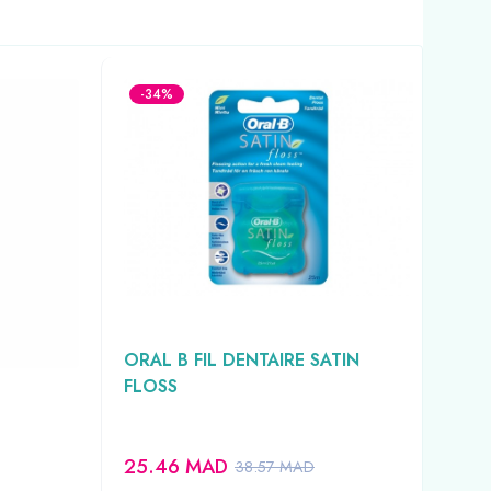
-34%
-3
TI
ORAL B FIL DENTAIRE SATIN
FOR
FLOSS
EQU
SAN
25.46
MAD
69
38.57
MAD