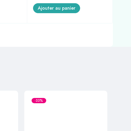
Ajouter au panier
A
-33%