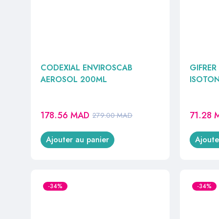
CODEXIAL ENVIROSCAB
GIFRER
AEROSOL 200ML
ISOTON
178.56
MAD
71.28
279.00
MAD
Ajouter au panier
Ajoute
-34%
-34%