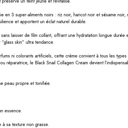
préserve un teint jeune et revitalisé.
e en 3 super-aliments noirs : riz noir, haricot noir et sésame noir,
ilience et apportent un éclat naturel durable.
ans laisser de film collant, offrant une hydratation longue durée
 “glass skin” ultra tendance.
fums ni colorants artificiels, cette crème convient à tous les typ
ou réparatrice, le Black Snail Collagen Cream devient l’indispens
une peau propre et tonifiée.
 un essence.
 à sa texture non grasse.