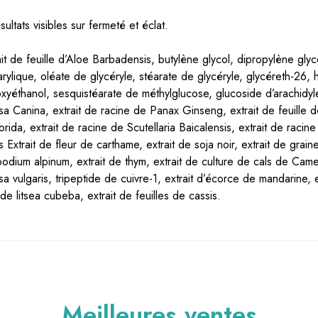
ultats visibles sur fermeté et éclat.
ait de feuille d’Aloe Barbadensis, butylène glycol, dipropylène glyc
arylique, oléate de glycéryle, stéarate de glycéryle, glycéreth-26
yéthanol, sesquistéarate de méthylglucose, glucoside d’arachidyle,
 Canina, extrait de racine de Panax Ginseng, extrait de feuille de C
orida, extrait de racine de Scutellaria Baicalensis, extrait de raci
Extrait de fleur de carthame, extrait de soja noir, extrait de grain
odium alpinum, extrait de thym, extrait de culture de cals de Camell
 vulgaris, tripeptide de cuivre-1, extrait d’écorce de mandarine, ex
 de litsea cubeba, extrait de feuilles de cassis.
Meilleures ventes