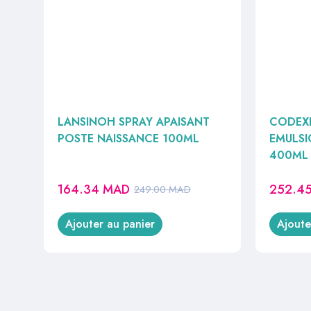
LANSINOH SPRAY APAISANT
CODEX
POSTE NAISSANCE 100ML
EMULSI
400ML
164.34
MAD
252.4
249.00
MAD
Ajouter au panier
Ajoute