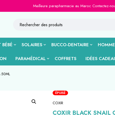
Meilleure parapharmacie au Maroc Contactez-nous sur le 
 BÉBÉ
SOLAIRES
BUCCO-DENTAIRE
HOMME
ION
PARAMÉDICAL
COFFRETS
IDÉES CADEA
 50ML
ÉPUISÉ
COXIR
COXIR BLACK SNAIL