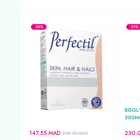
-38%
-33%
PERFECTILE 30 COMPRIME
GPH D
REFVIT17
BISGL
500M
147.55
MAD
250.
238.35
MAD