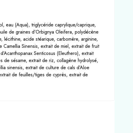
ol, eau (Aqua), triglycéride caprylique/caprique,
, huile de graines d’Orbignya Oleifera, polydécène
 lécithine, acide stéarique, carbomère, arginine,
amellia Sinensis, extrait de miel, extrait de fruit
ne d’Acanthopanax Senticosus (Eleuthero), extrait
es de sésame, extrait de riz, collagène hydrolysé,
ia sinensis, extrait de culture de cals d’Aloe
trait de feuilles/tiges de cyprès, extrait de