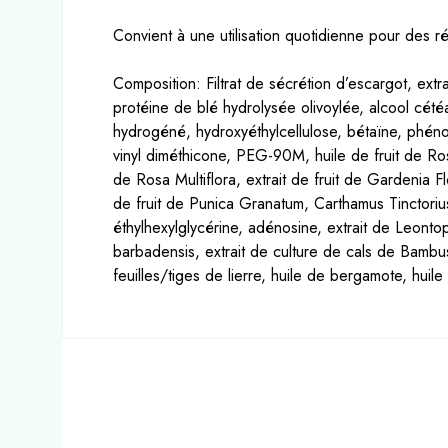
Convient à une utilisation quotidienne pour des rés
Composition: Filtrat de sécrétion d’escargot, extr
protéine de blé hydrolysée olivoylée, alcool cété
hydrogéné, hydroxyéthylcellulose, bétaïne, phénox
vinyl diméthicone, PEG-90M, huile de fruit de Rosa
de Rosa Multiflora, extrait de fruit de Gardenia Fl
de fruit de Punica Granatum, Carthamus Tinctorius 
éthylhexylglycérine, adénosine, extrait de Leontop
barbadensis, extrait de culture de cals de Bambusa
feuilles/tiges de lierre, huile de bergamote, huile