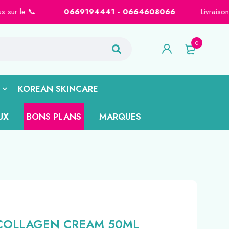

0669194441
-
0664608066
Livraison gratuite sur Casabla
0
KOREAN SKINCARE
UX
BONS PLANS
MARQUES
 COLLAGEN CREAM 50ML