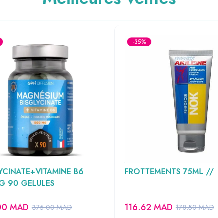
-35%
IFFUSION MAGNESIUM
AKILEINE SPORT NOK AN
YCINATE+VITAMINE B6
FROTTEMENTS 75ML //
G 90 GELULES
00
MAD
116.62
MAD
375.00
MAD
178.50
MAD