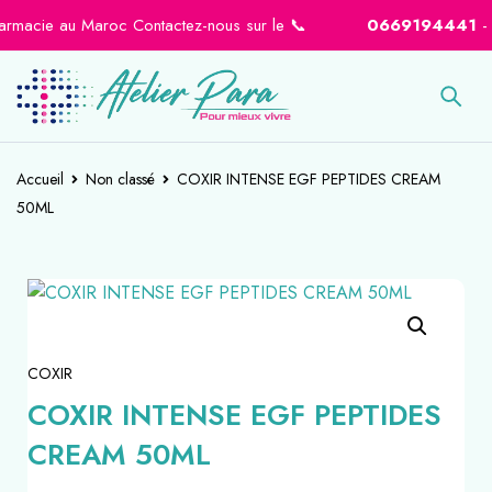
acie au Maroc Contactez-nous sur le 📞
0669194441
-
0664
Accueil
Non classé
COXIR INTENSE EGF PEPTIDES CREAM
50ML
COXIR
COXIR INTENSE EGF PEPTIDES
CREAM 50ML