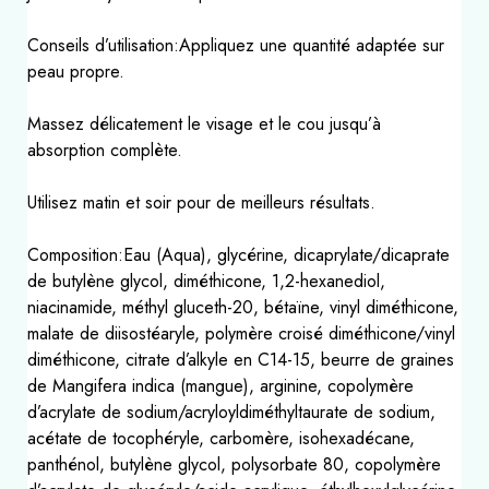
Conseils d’utilisation:Appliquez une quantité adaptée sur
peau propre.
Massez délicatement le visage et le cou jusqu’à
absorption complète.
Utilisez matin et soir pour de meilleurs résultats.
Composition:Eau (Aqua), glycérine, dicaprylate/dicaprate
de butylène glycol, diméthicone, 1,2-hexanediol,
niacinamide, méthyl gluceth-20, bétaïne, vinyl diméthicone,
malate de diisostéaryle, polymère croisé diméthicone/vinyl
diméthicone, citrate d’alkyle en C14-15, beurre de graines
de Mangifera indica (mangue), arginine, copolymère
d’acrylate de sodium/acryloyldiméthyltaurate de sodium,
acétate de tocophéryle, carbomère, isohexadécane,
panthénol, butylène glycol, polysorbate 80, copolymère