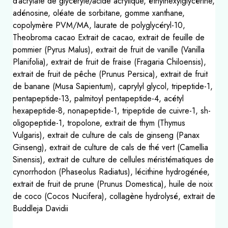
d’acrylate de glycéryle/acide acrylique, éthylhexylglycérine,
adénosine, oléate de sorbitane, gomme xanthane,
copolymère PVM/MA, laurate de polyglycéryl-10,
Theobroma cacao Extrait de cacao, extrait de feuille de
pommier (Pyrus Malus), extrait de fruit de vanille (Vanilla
Planifolia), extrait de fruit de fraise (Fragaria Chiloensis),
extrait de fruit de pêche (Prunus Persica), extrait de fruit
de banane (Musa Sapientum), caprylyl glycol, tripeptide-1,
pentapeptide-13, palmitoyl pentapeptide-4, acétyl
hexapeptide-8, nonapeptide-1, tripeptide de cuivre-1, sh-
oligopeptide-1, tropolone, extrait de thym (Thymus
Vulgaris), extrait de culture de cals de ginseng (Panax
Ginseng), extrait de culture de cals de thé vert (Camellia
Sinensis), extrait de culture de cellules méristématiques de
cynorrhodon (Phaseolus Radiatus), lécithine hydrogénée,
extrait de fruit de prune (Prunus Domestica), huile de noix
de coco (Cocos Nucifera), collagène hydrolysé, extrait de
Buddleja Davidii