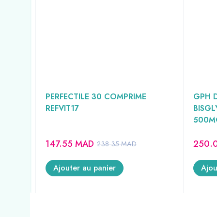
PERFECTILE 30 COMPRIME
GPH D
REFVIT17
BISGL
500M
147.55
MAD
250.
238.35
MAD
Ajouter au panier
Ajou