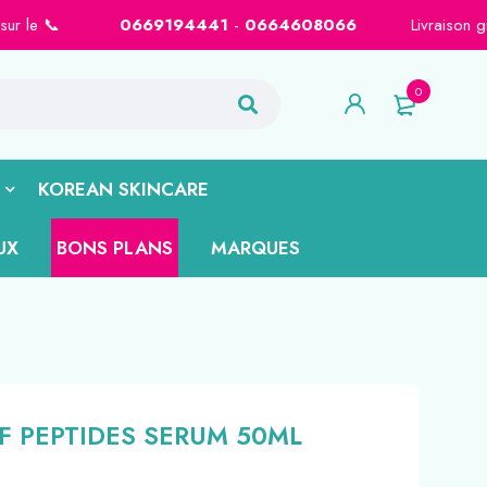

0669194441
-
0664608066
Livraison gratuite sur Casabl
0
KOREAN SKINCARE
UX
BONS PLANS
MARQUES
F PEPTIDES SERUM 50ML