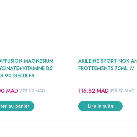
IFFUSION MAGNESIUM
AKILEINE SPORT NOK AN
YCINATE+VITAMINE B6
FROTTEMENTS 75ML //
G 90 GELULES
00
MAD
116.62
MAD
375.00
MAD
178.50
MAD
ter au panier
Lire la suite