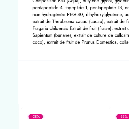
Composition:Eau (Aqua), butylène glycol, glycér
pentapeptide-4, tripeptide-1, pentapeptide-13, no
ricin hydrogénée PEG-40, éthylhexylglycérine, a
extrait de Theobroma cacao (cacao), extrait de feui
Fragaria chiloensis Extrait de fruit (fraise), extra
Sapientum (banane), extrait de culture de callos
coco), extrait de fruit de Prunus Domestica, colla
-38%
-33%