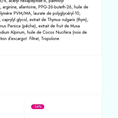
/4, acétyl hexapeptide-8, palmitoyl
, arginine, allantoïne, PPG-26-buteth-26, huile de
polymère PVM/MA, laurate de polyglycéryl-10,
 caprylyl glycol, extrait de Thymus vulgaris (thym),
Prunus Persica (pêche), extrait de fruit de Musa
podium Alpinum, huile de Cocos Nucifera (noix de
ion d’escargot. Filtrat, Tropolone
-34%
-3