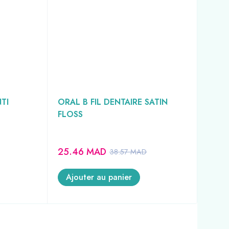
TI
ORAL B FIL DENTAIRE SATIN
FOR
FLOSS
EQU
SAN
25.46
MAD
69
38.57
MAD
Ajouter au panier
A