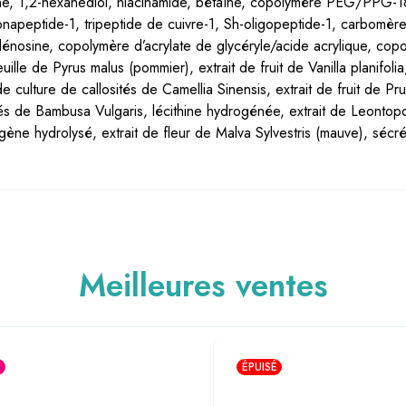
ine, 1,2-hexanediol, niacinamide, bétaïne, copolymère PEG/PPG-18
napeptide-1, tripeptide de cuivre-1, Sh-oligopeptide-1, carbomère
dénosine, copolymère d’acrylate de glycéryle/acide acrylique, co
lle de Pyrus malus (pommier), extrait de fruit de Vanilla planifolia,
it de culture de callosités de Camellia Sinensis, extrait de fruit de 
ités de Bambusa Vulgaris, lécithine hydrogénée, extrait de Leonto
gène hydrolysé, extrait de fleur de Malva Sylvestris (mauve), sécrét
Meilleures ventes
ÉPUISÉ