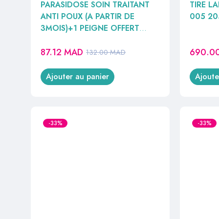
PARASIDOSE SOIN TRAITANT
TIRE L
ANTI POUX (A PARTIR DE
005 20
3MOIS)+1 PEIGNE OFFERT
100ML
87.12
MAD
690.0
132.00
MAD
Ajouter au panier
Ajoute
-33%
-33%