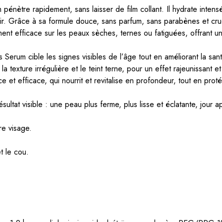
 pénètre rapidement, sans laisser de film collant. Il hydrate inte
 soir. Grâce à sa formule douce, sans parfum, sans parabènes et cru
ent efficace sur les peaux sèches, ternes ou fatiguées, offrant un r
erum cible les signes visibles de l’âge tout en améliorant la sa
, la texture irrégulière et le teint terne, pour un effet rajeunissant
et efficace, qui nourrit et revitalise en profondeur, tout en proté
ultat visible : une peau plus ferme, plus lisse et éclatante, jour ap
re visage.
t le cou.