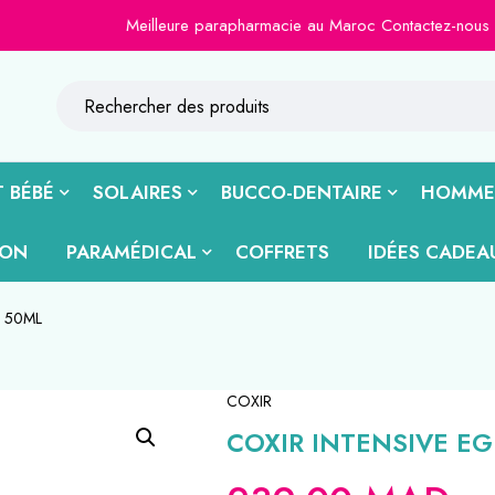
Meilleure parapharmacie au Maroc Contactez-nous sur le 
 BÉBÉ
SOLAIRES
BUCCO-DENTAIRE
HOMME
ION
PARAMÉDICAL
COFFRETS
IDÉES CADEA
M 50ML
COXIR
COXIR INTENSIVE EG