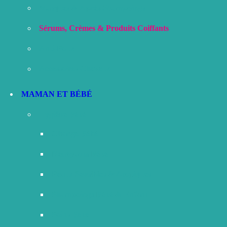
Masques & Après-Shampoings
Sérums, Crèmes & Produits Coiffants
Anti-Poux
Accessoires Cheveux
MAMAN ET BÉBÉ
Hygiène Bébé
Change Bébé
Nettoyants Bébé
Peaux Sensibles & Atopiques
Shampoings Bébé & Enfant
Soins Bébé