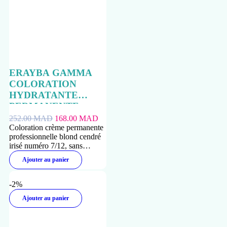
ERAYBA GAMMA
COLORATION
HYDRATANTE
PERMANENTE
N°7/12 BLOND
252.00
MAD
168.00
MAD
CENDRE IRISE
Coloration crème permanente
professionnelle blond cendré
150ML
irisé numéro 7/12, sans
ammoniaque, qui couvre les
Ajouter au panier
cheveux blancs avec des
reflets froids.
-2%
Ajouter au panier