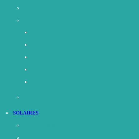
Alimentation Bébé
Puériculture
Accessoires pour Bébé
Appareils Électriques Bébé
Biberons & Tétines
Repas & Vaisselle Bébé
Sucettes
Maternité
SOLAIRES
Solaires Visage
Solaires Corps