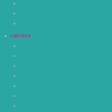
Soins des Mains & des Ongles
Soins des Pieds
Cicatrices
CHEVEUX
Anti-Chute
Anti-Pelliculaire
Cheveux Gras
Cheveux Secs
Cheveux Colorés
Cheveux Bouclés
Colorations