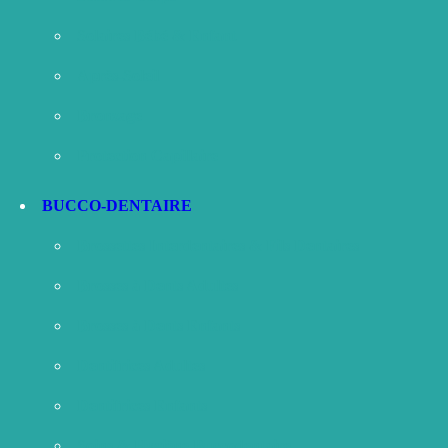
Solaires Bébé & Enfant
Après-Soleil
Bronzage
Protection Capillaire
BUCCO-DENTAIRE
Brossettes Interdentaires & Fils Dentaires
Brosses à Dents Adultes
Brosses à Dents Enfants
Dentifrices Adultes
Dentifrices Enfants
Soins & Hygiène Buccodentaire