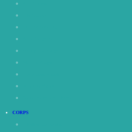
Anti-Taches
Hydratation
Peaux Acnéiques
Anti-Rougeurs
Nettoyants Visage
Sérums Visage
Gommages Visage
Masques Visage
Soins des yeux et Lèvres
CORPS
Hygiène Corporelle