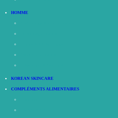
HOMME
Soins Visage & Corps Homme
Shampoings Homme
Rasage & Après-Rasage
Déodorants Homme
Préservatifs & Sexualité
KOREAN SKINCARE
COMPLÉMENTS ALIMENTAIRES
Immunité
Énergie & Stress