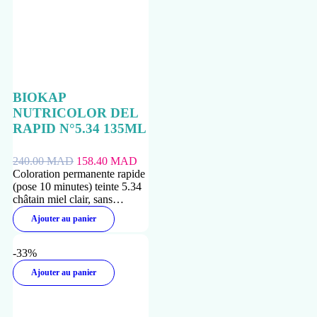
BIOKAP
NUTRICOLOR DEL
RAPID N°5.34 135ML
240.00
MAD
158.40
MAD
Coloration permanente rapide
(pose 10 minutes) teinte 5.34
châtain miel clair, sans
ammoniaque, qui couvre 100
Ajouter au panier
pour cent des cheveux blancs
pour cuirs chevelus sensibles.
-33%
Ajouter au panier