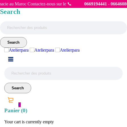
u Maroc Contactez-nous sur le 📞
0669194441
-
0664608066
Livrai
Search
0
Panier (0)
Your cart is currently empty