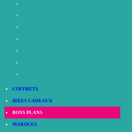
Pansements & Compresses
Antiseptiques & Désinfectants
Premiers Soins
Tests de Grossesse & d’Ovulation
Diabète
Orthopédie
Matériel Paramédical
COFFRETS
IDÉES CADEAUX
BONS PLANS
MARQUES