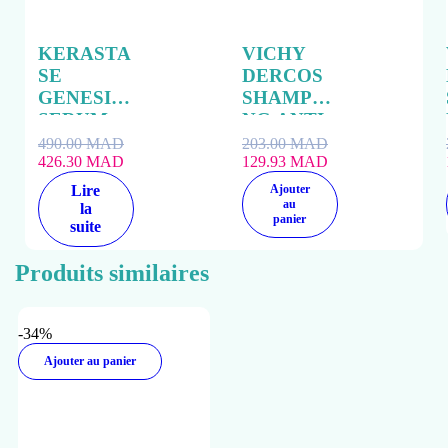
KERASTA
VICHY
SE
DERCOS
GENESIS
SHAMPOI
SERUM
NG ANTI
ANTI
PELLICU
490.00
MAD
203.00
MAD
CHUTE
426.30
MAD
LAIRE
129.93
MAD
90ML
CHEVEU
Lire
Ajouter
X SECS
au
la
panier
suite
200ML
Produits similaires
-34%
Ajouter au panier