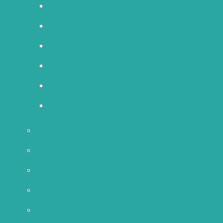
Déodorants & Antitranspirants
Hygiène Intime
Produits Lavants
Lingettes
Épilation
Accessoires Corps
Hydratation Corporelle
Gommages & Exfoliants
Huiles Essentielles & Végétales
Minceur
Parfums