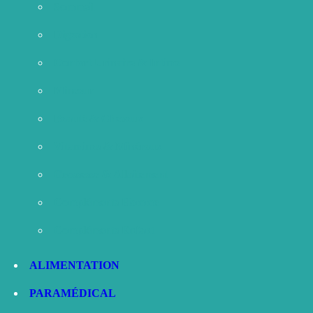
Sommeil
Digestion
Confort Urinaire & Intime
Minceur
Beauté & Cheveux
Vitamines & Minéraux
Grossesse & Allaitement
Compléments Homme
Compléments Enfant
ALIMENTATION
PARAMÉDICAL