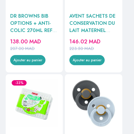
DR BROWNS BIB
AVENT SACHETS DE
OPTIONS + ANTI-
CONSERVATION DU
COLIC 270ML REF
LAIT MATERNEL
WB91600-ESX
SCF603/25
138.00
MAD
146.02
MAD
207.00
MAD
223.50
MAD
Ajouter au panier
Ajouter au panier
-33%