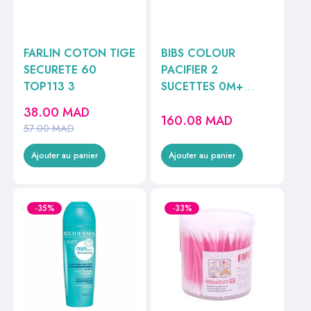
FARLIN COTON TIGE
BIBS COLOUR
SECURETE 60
PACIFIER 2
TOP113 3
SUCETTES 0M+
RONDE NUIT BABY
38.00
MAD
160.08
MAD
BLUE / IRON GLOW
57.00
MAD
REF110266
Ajouter au panier
Ajouter au panier
-35%
-33%