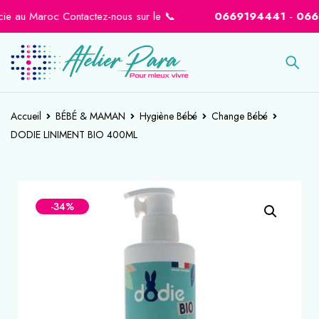
au Maroc Contactez-nous sur le 📞
0669194441
-
0664608
Accueil
BÉBÉ & MAMAN
Hygiène Bébé
Change Bébé
DODIE LINIMENT BIO 400ML
-34%