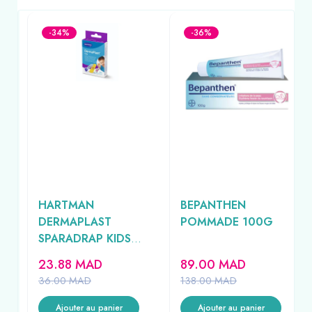
-34%
-36%
HARTMAN
BEPANTHEN
ET
DERMAPLAST
POMMADE 100G
SPARADRAP KIDS
L
20UNITES
23.88
MAD
89.00
MAD
36.00
MAD
138.00
MAD
Ajouter au panier
Ajouter au panier