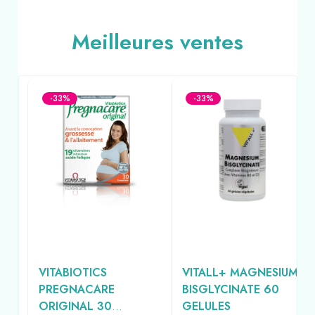
Meilleures ventes
-33%
-33%
VITABIOTICS
VITALL+ MAGNESIUM
PREGNACARE
BISGLYCINATE 60
MG
ORIGINAL 30
GELULES