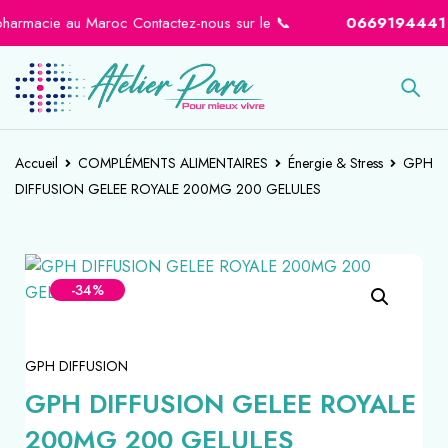
rmacie au Maroc Contactez-nous sur le 📞
0669194441
-
06
Accueil
COMPLÉMENTS ALIMENTAIRES
Énergie & Stress
GPH
DIFFUSION GELEE ROYALE 200MG 200 GELULES
-34%
GPH DIFFUSION
GPH DIFFUSION GELEE ROYALE
200MG 200 GELULES