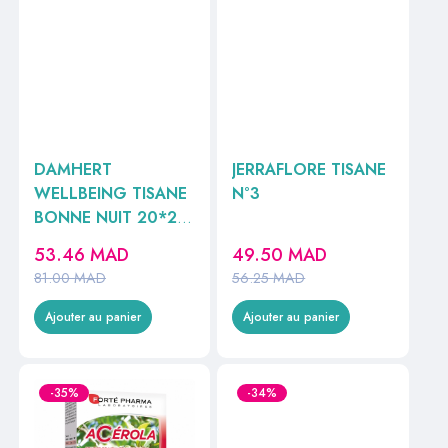
DAMHERT
JERRAFLORE TISANE
WELLBEING TISANE
N°3
BONNE NUIT 20*2G
//
53.46
MAD
49.50
MAD
81.00
MAD
56.25
MAD
Ajouter au panier
Ajouter au panier
-35%
-34%