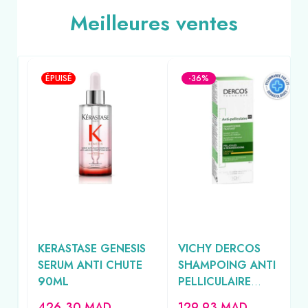
Meilleures ventes
ÉPUISÉ
-36%
KERASTASE GENESIS
VICHY DERCOS
SERUM ANTI CHUTE
SHAMPOING ANTI
90ML
PELLICULAIRE
CHEVEUX SECS
426.30
MAD
129.93
MAD