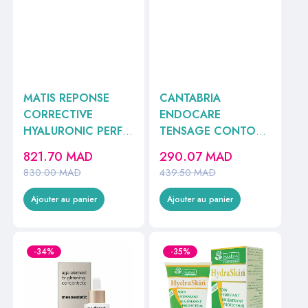
MATIS REPONSE
CANTABRIA
CORRECTIVE
ENDOCARE
HYALURONIC PERF
TENSAGE CONTOUR
SOIN REPULPANT
DES YEUX 15ML
821.70
MAD
290.07
MAD
50ML A1010041
REF24312
830.00
MAD
439.50
MAD
Ajouter au panier
Ajouter au panier
-34%
-35%