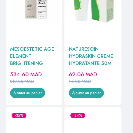
MESOESTETIC AGE
NATURESOIN
ELEMENT
HYDRASKIN CREME
BRIGHTENING
HYDRATANTE 50ML
CONCENTRATE
//
534.60
MAD
62.06
MAD
30ML
810.00
MAD
95.00
MAD
Ajouter au panier
Ajouter au panier
-35%
-34%