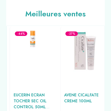
Meilleures ventes
-44%
-37%
EUCERIN ECRAN
AVENE CICALFATE
ML
TOCHER SEC OIL
CREME 100ML
CONTROL 50ML