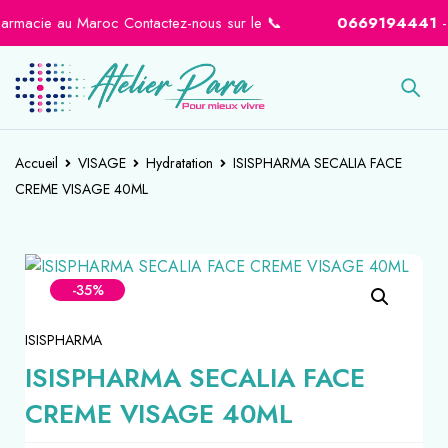
macie au Maroc Contactez-nous sur le 📞
0669194441
-
066
Accueil
VISAGE
Hydratation
ISISPHARMA SECALIA FACE
CREME VISAGE 40ML
-35%
ISISPHARMA
ISISPHARMA SECALIA FACE
CREME VISAGE 40ML