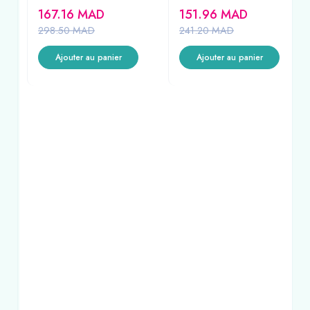
REF69767
167.16
MAD
151.96
MAD
298.50
MAD
241.20
MAD
Ajouter au panier
Ajouter au panier