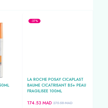
-37%
-3
NT
LA ROCHE POSAY CICAPLAST
CE
 50ML
BAUME CICATRISANT B5+ PEAU
NET
FRAGILISEE 100ML
GRA
174.53
MAD
14
275.58
MAD