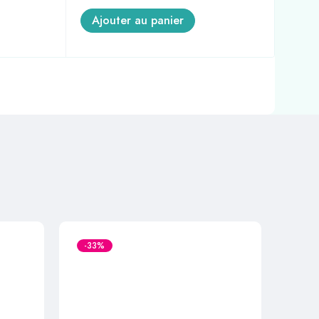
Ajouter au panier
A
-33%