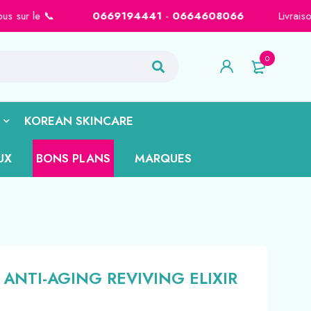
 📞
0669194441
-
0664608066
Livraison gratuite sur Casab
0
KOREAN SKINCARE
UX
BONS PLANS
MARQUES
ANTI-AGING REVIVING ELIXIR