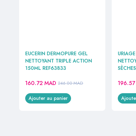
EUCERIN DERMOPURE GEL
URIAGE
NETTOYANT TRIPLE ACTION
NETTOY
150ML REF63833
SÈCHE
160.72
MAD
196.5
246.00
MAD
Ajouter au panier
Ajoute