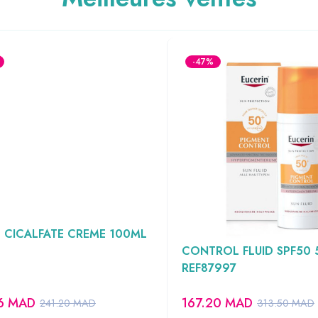
-47%
 CICALFATE CREME 100ML
EUCERIN ECRAN PIGME
CONTROL FLUID SPF50
REF87997
96
MAD
167.20
MAD
241.20
MAD
313.50
MAD