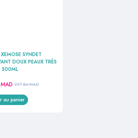
 XEMOSE SYNDET
ANT DOUX PEAUX TRÈS
S 500ML
7
MAD
297.84
MAD
r au panier