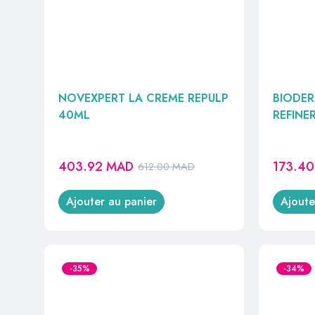
NOVEXPERT LA CREME REPULP
BIODER
40ML
REFINE
403.92
MAD
173.4
612.00
MAD
Ajouter au panier
Ajoute
-35%
-34%