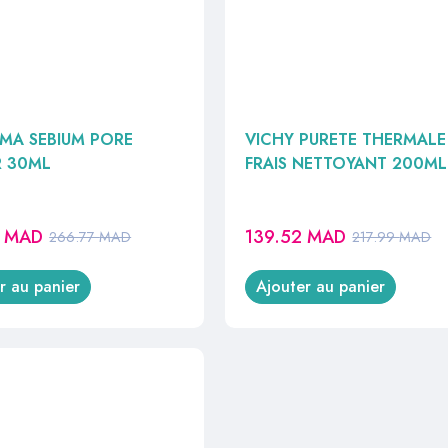
MA SEBIUM PORE
VICHY PURETE THERMALE
R 30ML
FRAIS NETTOYANT 200ML
0
MAD
139.52
MAD
266.77
MAD
217.99
MAD
r au panier
Ajouter au panier