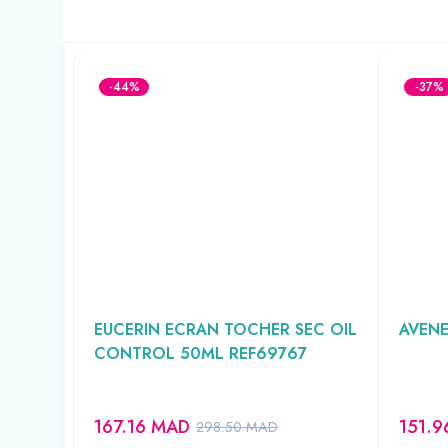
-44%
-37%
YDRA
EUCERIN ECRAN TOCHER SEC OIL
AVENE
CONTROL 50ML REF69767
167.16
MAD
151.
298.50
MAD