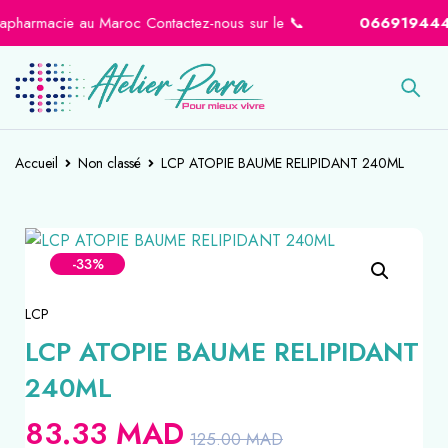
pharmacie au Maroc Contactez-nous sur le 📞
0669194441
Accueil
Non classé
LCP ATOPIE BAUME RELIPIDANT 240ML
-33%
LCP
LCP ATOPIE BAUME RELIPIDANT
240ML
83.33
MAD
125.00
MAD