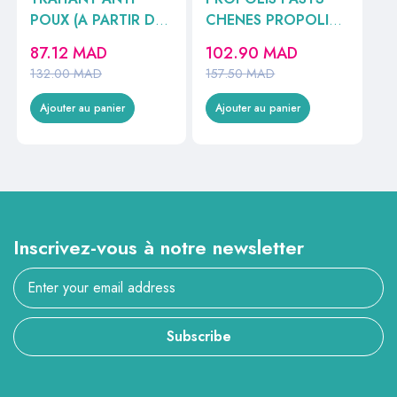
POUX (A PARTIR DE
CHENES PROPOLIS
3MOIS)+1 PEIGNE
PASTILLES A SUCER
87.12
MAD
102.90
MAD
OFFERT 100ML
40UILLES A SUCER
132.00
MAD
157.50
MAD
40U //
Ajouter au panier
Ajouter au panier
Inscrivez-vous à notre newsletter
Subscribe