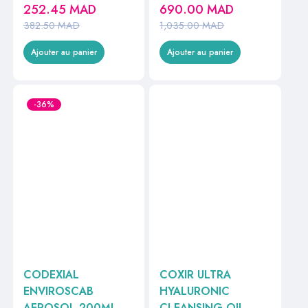
RELIPIDANTE 400ML
252.45
MAD
690.00
MAD
382.50
MAD
1,035.00
MAD
Ajouter au panier
Ajouter au panier
-36%
CODEXIAL
COXIR ULTRA
ENVIROSCAB
HYALURONIC
AEROSOL 200ML
CLEANSING OIL