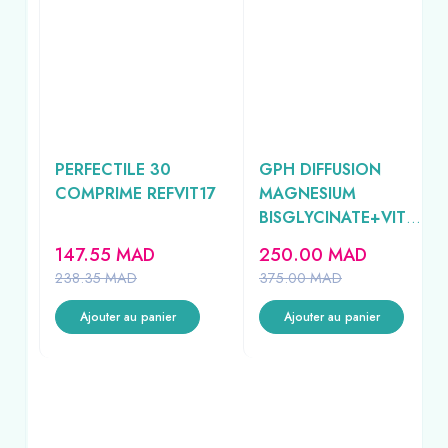
PERFECTILE 30
GPH DIFFUSION
COMPRIME REFVIT17
MAGNESIUM
BISGLYCINATE+VITA
MINE B6 500MG 90
147.55
MAD
250.00
MAD
GELULES
238.35
MAD
375.00
MAD
Ajouter au panier
Ajouter au panier