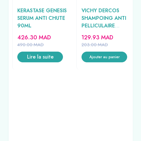
KERASTASE GENESIS
VICHY DERCOS
SERUM ANTI CHUTE
SHAMPOING ANTI
90ML
PELLICULAIRE
CHEVEUX SECS
426.30
MAD
129.93
MAD
200ML
490.00
MAD
203.00
MAD
Lire la suite
Ajouter au panier