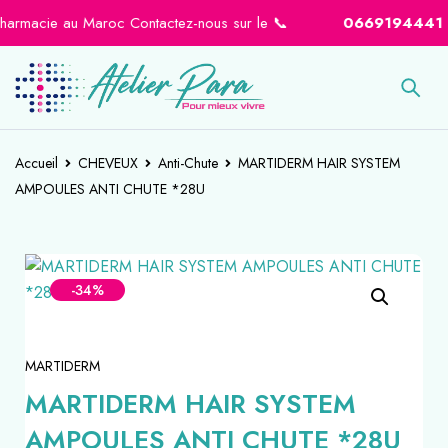
rmacie au Maroc Contactez-nous sur le 📞
0669194441
-
06
Accueil
CHEVEUX
Anti-Chute
MARTIDERM HAIR SYSTEM
AMPOULES ANTI CHUTE *28U
-34%
MARTIDERM
MARTIDERM HAIR SYSTEM
AMPOULES ANTI CHUTE *28U