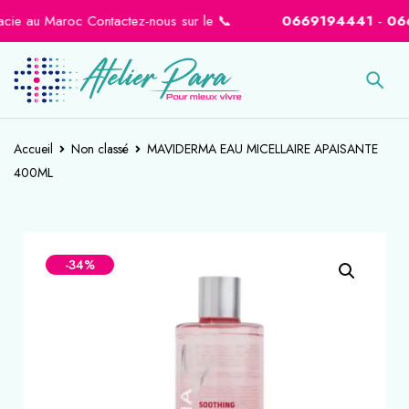
e au Maroc Contactez-nous sur le 📞
0669194441
-
066460
Accueil
Non classé
MAVIDERMA EAU MICELLAIRE APAISANTE
400ML
-34%