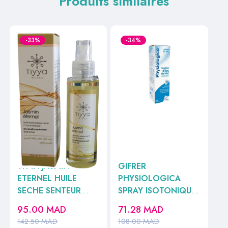
Produits similaires
-33%
-34%
TIYYA JASMIN
GIFRER
ETERNEL HUILE
PHYSIOLOGICA
SECHE SENTEUR
SPRAY ISOTONIQUE
JASMIN CORPS ET
100ML
95.00
MAD
71.28
MAD
CHEVEUX 100ML
142.50
MAD
108.00
MAD