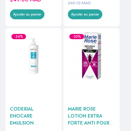
240.12
MAD
Ajouter au panier
Ajouter au panier
-34%
-33%
CODEXIAL
MARIE ROSE
ENOCARE
LOTION EXTRA
EMULSION
FORTE ANTI POUX
RELIPIDANTE 400ML
100ML //