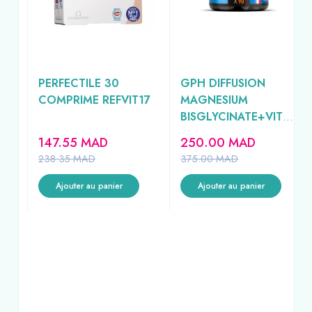
PERFECTILE 30
GPH DIFFUSION
COMPRIME REFVIT17
MAGNESIUM
BISGLYCINATE+VITA
MINE B6 500MG 90
147.55
MAD
250.00
MAD
GELULES
238.35
MAD
375.00
MAD
Ajouter au panier
Ajouter au panier