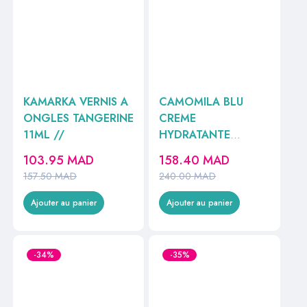
KAMARKA VERNIS A
CAMOMILA BLU
ONGLES TANGERINE
CREME
11ML //
HYDRATANTE
200ML //
103.95
MAD
158.40
MAD
157.50
MAD
240.00
MAD
Ajouter au panier
Ajouter au panier
-34%
-35%