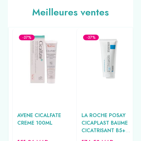
Meilleures ventes
-37%
-37%
T
AVENE CICALFATE
LA ROCHE POSAY
TI
CREME 100ML
CICAPLAST BAUME
CICATRISANT B5+
PEAU FRAGILISEE