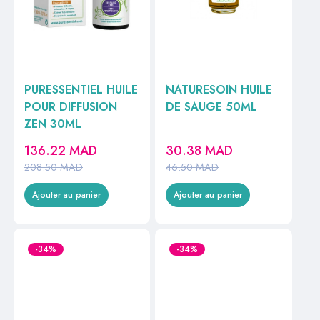
PURESSENTIEL HUILE
NATURESOIN HUILE
POUR DIFFUSION
DE SAUGE 50ML
ZEN 30ML
136.22
MAD
30.38
MAD
208.50
MAD
46.50
MAD
Ajouter au panier
Ajouter au panier
-34%
-34%