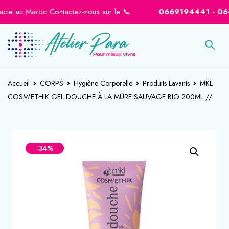
e au Maroc Contactez-nous sur le 📞
0669194441
-
066460
Accueil
CORPS
Hygiène Corporelle
Produits Lavants
MKL
COSM’ETHIK GEL DOUCHE À LA MÛRE SAUVAGE BIO 200ML //
-34%