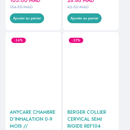
103.00
MAD
28.86
MAD
154.50
MAD
43.50
MAD
Ajouter au panier
Ajouter au panier
-34%
-33%
ANYCARE CHAMBRE
BERGER COLLIER
D’INHALATION 0-9
CERVICAL SEMI
MOIS //
RIGIDE REF104