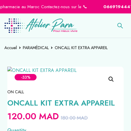
harmacie au Maroc Contactez-nous sur le 📞
0669194441
-
Accueil
PARAMÉDICAL
ONCALL KIT EXTRA APPAREIL
-33%
ON CALL
ONCALL KIT EXTRA APPAREIL
120.00
MAD
180.00
MAD
Quantity