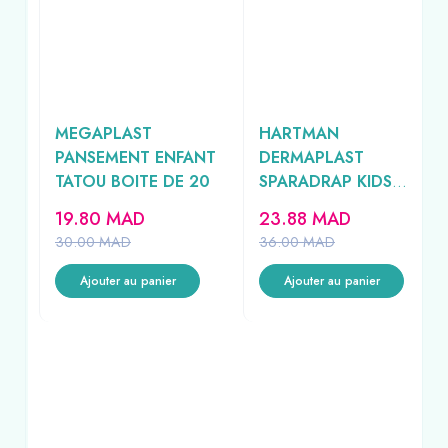
M
MEGAPLAST
HARTMAN
CM
PANSEMENT ENFANT
DERMAPLAST
TATOU BOITE DE 20
SPARADRAP KIDS
20UNITES
19.80
MAD
23.88
MAD
AD
30.00
MAD
36.00
MAD
Ajouter au panier
Ajouter au panier