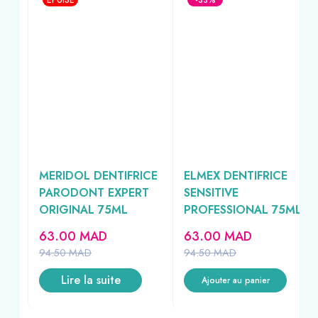
ÉPUISÉ
-33%
MERIDOL DENTIFRICE
ELMEX DENTIFRICE
PARODONT EXPERT
SENSITIVE
ORIGINAL 75ML
PROFESSIONAL 75ML
ML
63.00
MAD
63.00
MAD
94.50
MAD
94.50
MAD
Lire la suite
Ajouter au panier