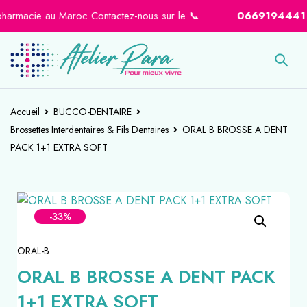
armacie au Maroc Contactez-nous sur le 📞
0669194441
-
0
Accueil
BUCCO-DENTAIRE
Brossettes Interdentaires & Fils Dentaires
ORAL B BROSSE A DENT
PACK 1+1 EXTRA SOFT
-33%
ORAL-B
ORAL B BROSSE A DENT PACK
1+1 EXTRA SOFT