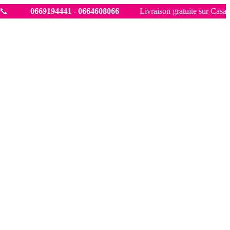
94441
-
0664608066
Livraison gratuite sur Casablanca à partir d