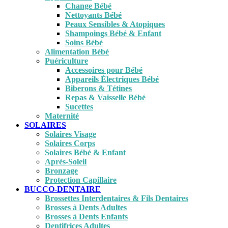
Change Bébé
Nettoyants Bébé
Peaux Sensibles & Atopiques
Shampoings Bébé & Enfant
Soins Bébé
Alimentation Bébé
Puériculture
Accessoires pour Bébé
Appareils Électriques Bébé
Biberons & Tétines
Repas & Vaisselle Bébé
Sucettes
Maternité
SOLAIRES
Solaires Visage
Solaires Corps
Solaires Bébé & Enfant
Après-Soleil
Bronzage
Protection Capillaire
BUCCO-DENTAIRE
Brossettes Interdentaires & Fils Dentaires
Brosses à Dents Adultes
Brosses à Dents Enfants
Dentifrices Adultes