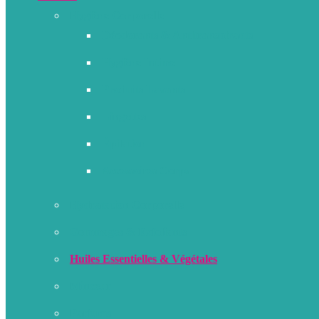
Hygiène Corporelle
Déodorants & Antitranspirants
Hygiène Intime
Produits Lavants
Lingettes
Épilation
Accessoires Corps
Hydratation Corporelle
Gommages & Exfoliants
Huiles Essentielles & Végétales
Minceur
Parfums