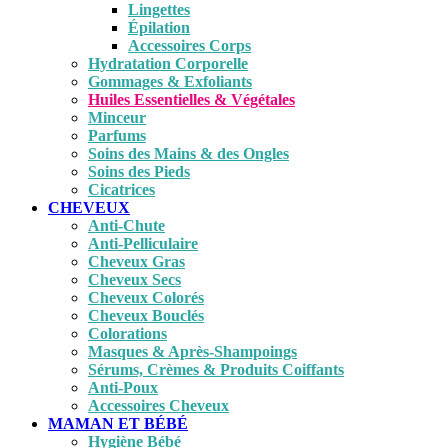
Lingettes
Épilation
Accessoires Corps
Hydratation Corporelle
Gommages & Exfoliants
Huiles Essentielles & Végétales
Minceur
Parfums
Soins des Mains & des Ongles
Soins des Pieds
Cicatrices
CHEVEUX
Anti-Chute
Anti-Pelliculaire
Cheveux Gras
Cheveux Secs
Cheveux Colorés
Cheveux Bouclés
Colorations
Masques & Après-Shampoings
Sérums, Crèmes & Produits Coiffants
Anti-Poux
Accessoires Cheveux
MAMAN ET BÉBÉ
Hygiène Bébé