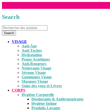
Me
Search
VISAGE
Anti-Âge
Anti-Taches
Hydratation
Peaux Acnéiques
Anti-Rougeurs
Nettoyants Visage
Sérums Visage
Gommages Visage
Masques Visage
Soins des yeux et Lèvres
CORPS
Hygiène Corporelle
Déodorants & Antitranspirants
Hygiène Intime
Produits Lavants