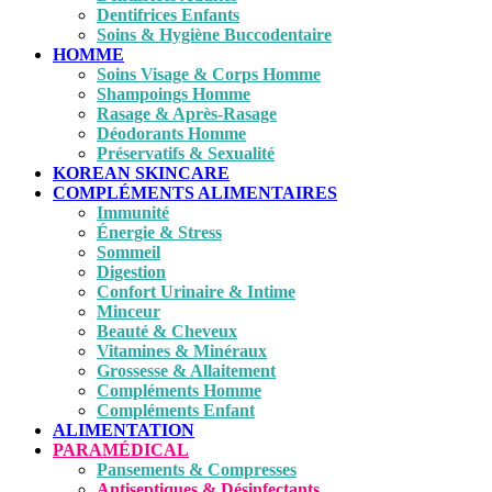
Dentifrices Enfants
Soins & Hygiène Buccodentaire
HOMME
Soins Visage & Corps Homme
Shampoings Homme
Rasage & Après-Rasage
Déodorants Homme
Préservatifs & Sexualité
KOREAN SKINCARE
COMPLÉMENTS ALIMENTAIRES
Immunité
Énergie & Stress
Sommeil
Digestion
Confort Urinaire & Intime
Minceur
Beauté & Cheveux
Vitamines & Minéraux
Grossesse & Allaitement
Compléments Homme
Compléments Enfant
ALIMENTATION
PARAMÉDICAL
Pansements & Compresses
Antiseptiques & Désinfectants