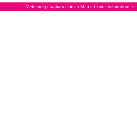
illeure parapharmacie au Maroc Contactez-nous sur le 📞
06691