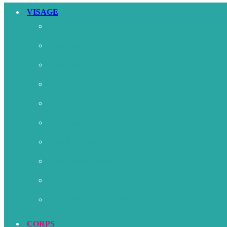
VISAGE
Anti-Âge
Anti-Taches
Hydratation
Peaux Acnéiques
Anti-Rougeurs
Nettoyants Visage
Sérums Visage
Gommages Visage
Masques Visage
Soins des yeux et Lèvres
CORPS