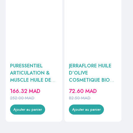
PURESSENTIEL
JERRAFLORE HUILE
ARTICULATION &
D’OLIVE
MUSCLE HUILE DE
COSMETIQUE BIO
MASSAGE ARNICA
100ML
166.32
MAD
72.60
MAD
100ml
252.00
MAD
82.50
MAD
Ajouter au panier
Ajouter au panier