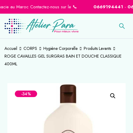
ie au Maroc Contactez-nous sur le 📞
0669194441
-
06646
Accueil
CORPS
Hygiène Corporelle
Produits Lavants
ROGE CAVAILLES GEL SURGRAS BAIN ET DOUCHE CLASSIQUE
400ML
-34%