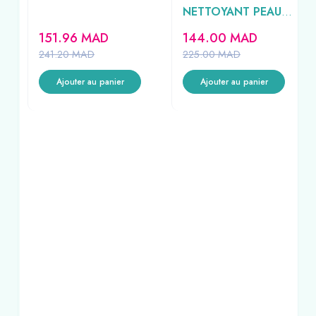
NETTOYANT PEAU
NORMALE A GRASSE
151.96
MAD
144.00
MAD
473ML
241.20
MAD
225.00
MAD
Ajouter au panier
Ajouter au panier