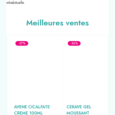
inhabituelle.
Meilleures ventes
-37%
-36%
T
AVENE CICALFATE
CERAVE GEL
TI
CREME 100ML
MOUSSANT