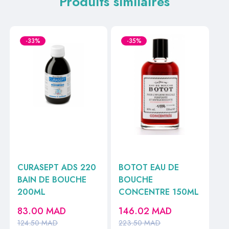
Produits similaires
-33%
-35%
CURASEPT ADS 220
BOTOT EAU DE
BAIN DE BOUCHE
BOUCHE
200ML
CONCENTRE 150ML
83.00
MAD
146.02
MAD
124.50
MAD
223.50
MAD