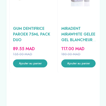
L
GUM DENTIFRICE
MIRADENT
PAROEX 75ML PACK
MIRAWHITE GELEE
E
DUO
GEL BLANCHEUR
100ML
89.55
MAD
117.00
MAD
135.00
MAD
180.00
MAD
Ajouter au panier
Ajouter au panier