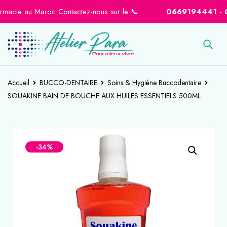
acie au Maroc Contactez-nous sur le 📞
0669194441
-
0664
Accueil
BUCCO-DENTAIRE
Soins & Hygiène Buccodentaire
SOUAKINE BAIN DE BOUCHE AUX HUILES ESSENTIELS 500ML
-34%