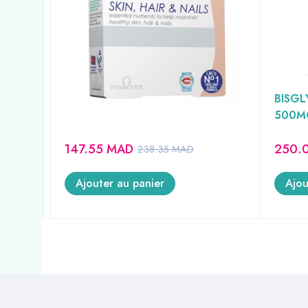
PERFECTILE 30 COMPRIME
GPH D
REFVIT17
BISGL
500M
147.55
MAD
250.
238.35
MAD
Ajouter au panier
Ajou