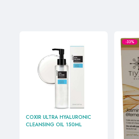
-33%
COXIR ULTRA HYALURONIC
TIYYA 
CLEANSING OIL 150ML
SECHE 
ET CHE