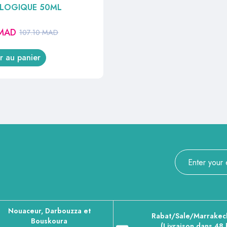
OLOGIQUE 50ML
MAD
107.10
MAD
r au panier
Nouaceur, Darbouzza et
Rabat/Sale/Marrakec
Bouskoura
(Livraison dans 48