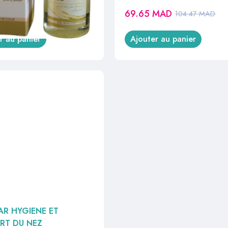
MAD
69.65
MAD
142.50
MAD
104.47
MAD
r au panier
Ajouter au panier
AR HYGIENE ET
RT DU NEZ