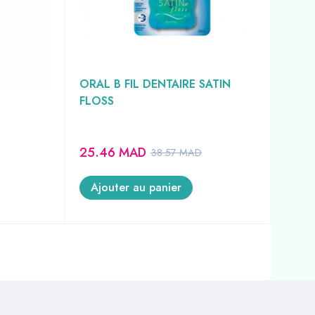
TI
ORAL B FIL DENTAIRE SATIN
FOR
FLOSS
EQU
SAN
25.46
MAD
69
38.57
MAD
Ajouter au panier
A