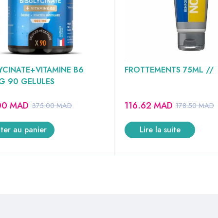
IFFUSION MAGNESIUM
AKILEINE SPORT NOK AN
YCINATE+VITAMINE B6
FROTTEMENTS 75ML //
G 90 GELULES
00
MAD
116.62
MAD
375.00
MAD
178.50
MAD
ter au panier
Lire la suite