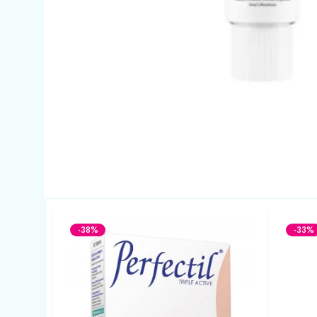
-38%
-33%