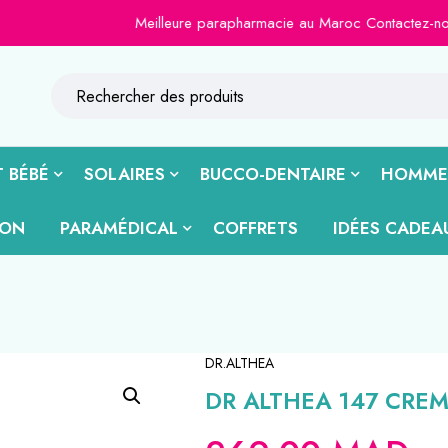
Meilleure parapharmacie au Maroc Contactez-nous sur le
 BÉBÉ
SOLAIRES
BUCCO-DENTAIRE
HOMME
ION
PARAMÉDICAL
COFFRETS
IDÉES CADEA
DR.ALTHEA
DR ALTHEA 147 CREM