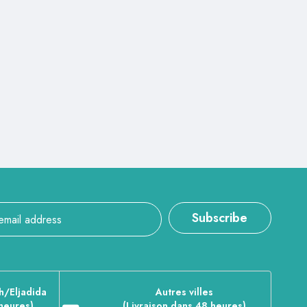
Subscribe
h/Eljadida
Autres villes
 heures)
(Livraison dans 48 heures)