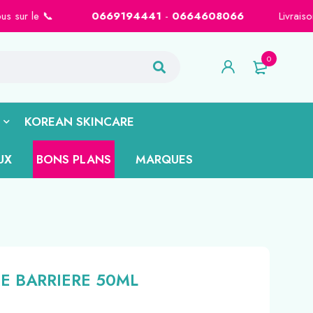
 📞
0669194441
-
0664608066
Livraison gratuite sur Casa
0
KOREAN SKINCARE
UX
BONS PLANS
MARQUES
E BARRIERE 50ML