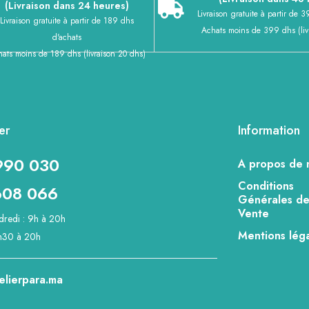
(Livraison dans 24 heures)
Livraison gratuite à partir de 
Livraison gratuite à partir de 189 dhs
Achats moins de 399 dhs (liv
d'achats
ats moins de 189 dhs (livraison 20 dhs)
er
Information
990 030
A propos de 
Conditions
08 066
Générales d
Vente
dredi : 9h à 20h
Mentions lég
h30 à 20h
elierpara.ma