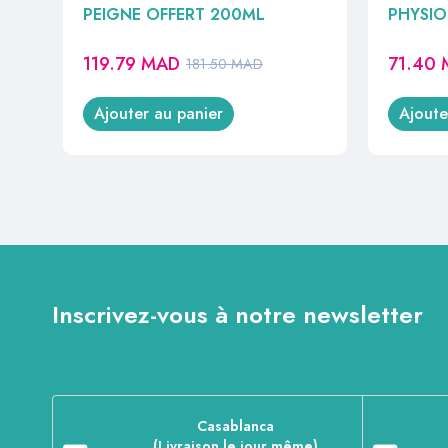
PEIGNE OFFERT 200ML
PHYSI
119.79
MAD
71.40
181.50
MAD
Ajouter au panier
Ajoute
Inscrivez-vous à notre newsletter
Casablanca
(Livraison le jour même)