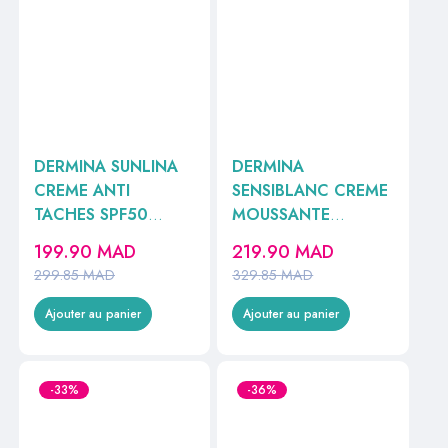
DERMINA SUNLINA
DERMINA
CREME ANTI
SENSIBLANC CREME
TACHES SPF50
MOUSSANTE
40ML //
ECLAIRCISSANTE
199.90
MAD
219.90
MAD
200ML
299.85
MAD
329.85
MAD
Ajouter au panier
Ajouter au panier
-33%
-36%