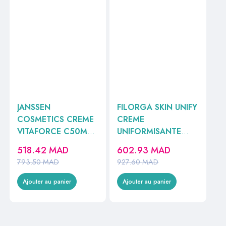
JANSSEN
FILORGA SKIN UNIFY
COSMETICS CREME
CREME
VITAFORCE C50ML
UNIFORMISANTE
//
50ML
518.42
MAD
602.93
MAD
793.50
MAD
927.60
MAD
Ajouter au panier
Ajouter au panier