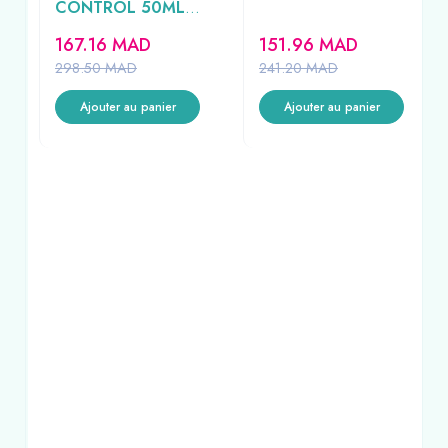
CONTROL 50ML
REF69767
167.16
MAD
151.96
MAD
298.50
MAD
241.20
MAD
Ajouter au panier
Ajouter au panier