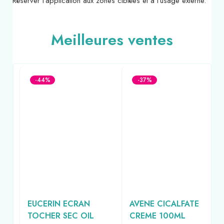
Réserver l’application aux zones ciblées et à l’usage externe.
Meilleures ventes
-44%
-37%
EUCERIN ECRAN
AVENE CICALFATE
ML
TOCHER SEC OIL
CREME 100ML